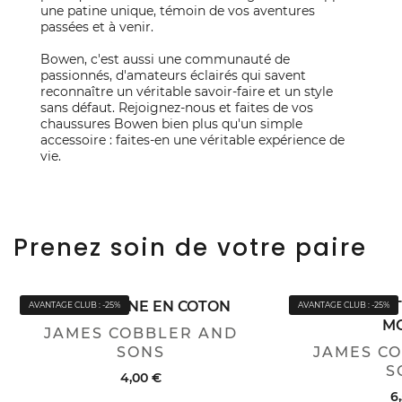
une patine unique, témoin de vos aventures
passées et à venir.
Bowen, c'est aussi une communauté de
passionnés, d'amateurs éclairés qui savent
reconnaître un véritable savoir-faire et un style
sans défaut. Rejoignez-nous et faites de vos
chaussures Bowen bien plus qu'un simple
accessoire : faites-en une véritable expérience de
vie.
Prenez soin de votre paire
CHAMOISINE EN COTON
CIRAGE LUS
AVANTAGE CLUB : -25%
AVANTAGE CLUB : -25%
M
JAMES COBBLER AND
SONS
JAMES C
S
4,00 €
6