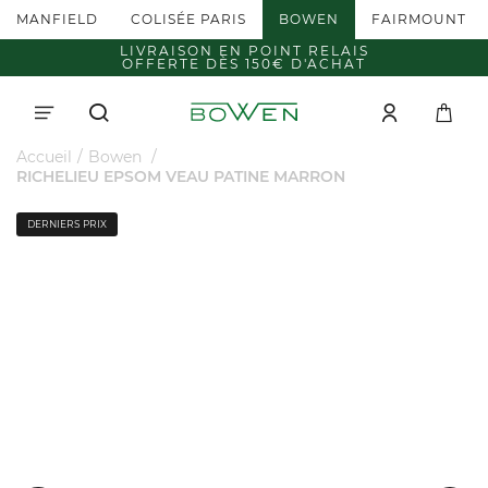
MANFIELD
COLISÉE PARIS
BOWEN
FAIRMOUNT
LIVRAISON EN POINT RELAIS
OFFERTE DÈS 150€ D'ACHAT
Accueil
Bowen
RICHELIEU EPSOM VEAU PATINE MARRON
DERNIERS PRIX