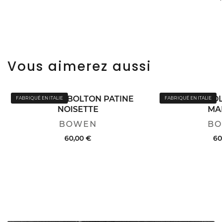
Vous aimerez aussi
CEINTURE BOLTON PATINE
CEINTURE BOL
FABRIQUÉ EN ITALIE
FABRIQUÉ EN ITALIE
NOISETTE
MA
BOWEN
B
60,00 €
60