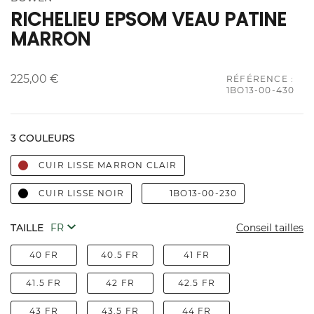
RICHELIEU EPSOM VEAU PATINE
MARRON
225,00 €
RÉFÉRENCE :
1BO13-00-430
3 COULEURS
CUIR LISSE MARRON CLAIR
CUIR LISSE NOIR
1BO13-00-230
TAILLE
Conseil tailles
40 FR
40.5 FR
41 FR
41.5 FR
42 FR
42.5 FR
43 FR
43.5 FR
44 FR