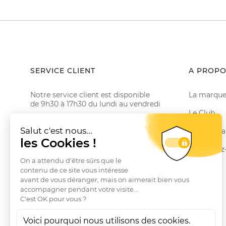
SERVICE CLIENT
A PROPO
Notre service client est disponible
La marqu
de 9h30 à 17h30 du lundi au vendredi
Le Club
Email :
bonjour@charleskammer.fr
Téléphone 01 78 35 10 20
Autres ma
Conditions générales de vente
Contactez
Questions fréquentes
RGPD
Livraisons et Retours
Conditions générales des promotions