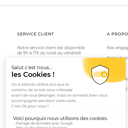
SERVICE CLIENT
A PROPO
Notre service client est disponible
Nos enga
de 9h à 17h du lundi au vendredi
Notre hist
Email serviceclient@manbow.fr
Téléphone
01 78 35 10 20
Le Club
Conditions générales des promotions
Nos marq
Conditions générales de vente
Le Journal
Questions fréquentes
Livraisons et Retours
RGPD