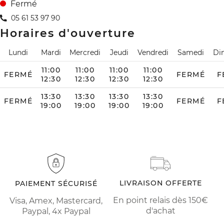
Fermé
05 61 53 97 90
Horaires d'ouverture
Lundi
Mardi
Mercredi
Jeudi
Vendredi
Samedi
Di
11:00
11:00
11:00
11:00
FERMÉ
FERMÉ
F
12:30
12:30
12:30
12:30
13:30
13:30
13:30
13:30
FERMÉ
FERMÉ
F
19:00
19:00
19:00
19:00
LIVRAISON OFFERTE
PAIEMENT SÉCURISÉ
En point relais dès 150€
Visa, Amex, Mastercard,
d'achat
Paypal, 4x Paypal