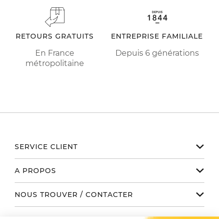
RETOURS GRATUITS
ENTREPRISE FAMILIALE
En France
Depuis 6 générations
métropolitaine
SERVICE CLIENT
Notre service client est disponible
A PROPOS
de 9h à 17h du lundi au vendredi
Email serviceclient@manbow.fr
Nos engagements
NOUS TROUVER / CONTACTER
Téléphone
01 78 35 10 20
Notre histoire
Toutes nos boutiques
Conditions générales des promotions