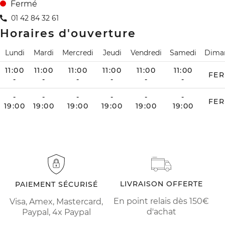
Fermé
01 42 84 32 61
Horaires d'ouverture
Lundi
Mardi
Mercredi
Jeudi
Vendredi
Samedi
Dima
11:00
11:00
11:00
11:00
11:00
11:00
FE
-
-
-
-
-
-
-
-
-
-
-
-
FE
19:00
19:00
19:00
19:00
19:00
19:00
LIVRAISON OFFERTE
PAIEMENT SÉCURISÉ
En point relais dès 150€
Visa, Amex, Mastercard,
d'achat
Paypal, 4x Paypal