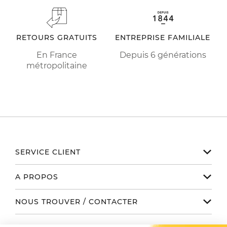
RETOURS GRATUITS
ENTREPRISE FAMILIALE
En France
Depuis 6 générations
métropolitaine
SERVICE CLIENT
Notre service client est disponible
A PROPOS
de 9h à 17h du lundi au vendredi
Email serviceclient@manbow.fr
Nos engagements
NOUS TROUVER / CONTACTER
Téléphone
01 78 35 10 20
Notre histoire
Toutes nos boutiques
Conditions générales des promotions