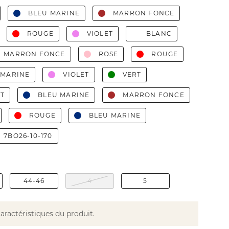
BLEU MARINE
MARRON FONCE
ROUGE
VIOLET
BLANC
MARRON FONCE
ROSE
ROUGE
 MARINE
VIOLET
VERT
ET
BLEU MARINE
MARRON FONCE
ROUGE
BLEU MARINE
7BO26-10-170
44-46
4
5
caractéristiques du produit.