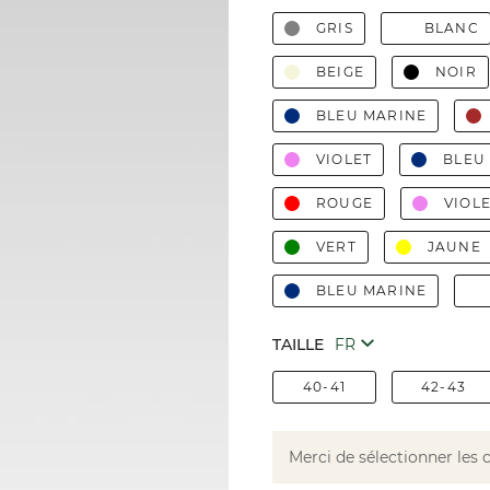
GRIS
BLANC
BEIGE
NOIR
BLEU MARINE
VIOLET
BLEU
ROUGE
VIOL
VERT
JAUNE
BLEU MARINE
TAILLE
40-41
42-43
Merci de sélectionner les 