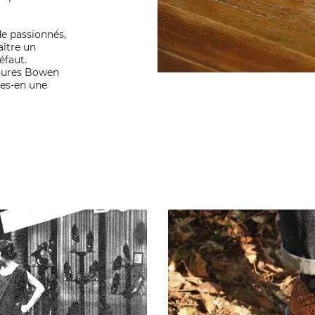
e passionnés,
aître un
éfaut.
ssures Bowen
tes-en une