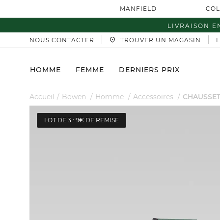
MANFIELD
COL
LIVRAISON E
NOUS CONTACTER
TROUVER UN MAGASIN
HOMME
FEMME
DERNIERS PRIX
Accueil
Bowen
Homme
Accessoires
CHAUSSET
LOT DE 3 : 9€ DE REMISE