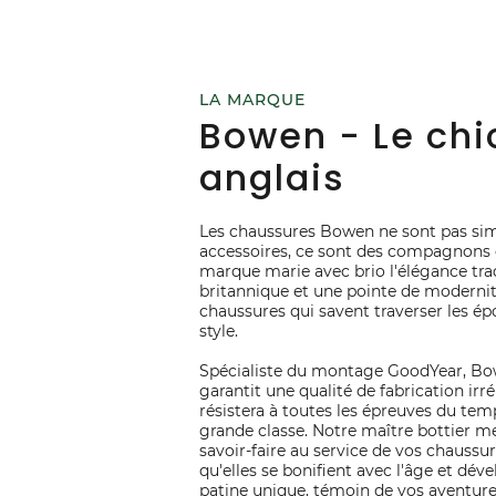
LA MARQUE
Bowen - Le chi
anglais
Les chaussures Bowen ne sont pas si
accessoires, ce sont des compagnons 
marque marie avec brio l'élégance tra
britannique et une pointe de modernit
chaussures qui savent traverser les é
style.
Spécialiste du montage GoodYear, B
garantit une qualité de fabrication irr
résistera à toutes les épreuves du tem
grande classe. Notre maître bottier m
savoir-faire au service de vos chaussu
qu'elles se bonifient avec l'âge et dév
patine unique, témoin de vos aventure