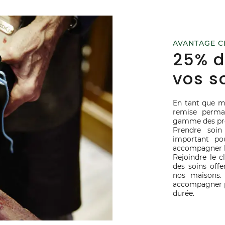
AVANTAGE C
25% d
vos s
En tant que 
remise perma
gamme des pro
Prendre soin
important pou
accompagner l
Rejoindre le c
des soins offe
nos maisons.
accompagner po
durée.