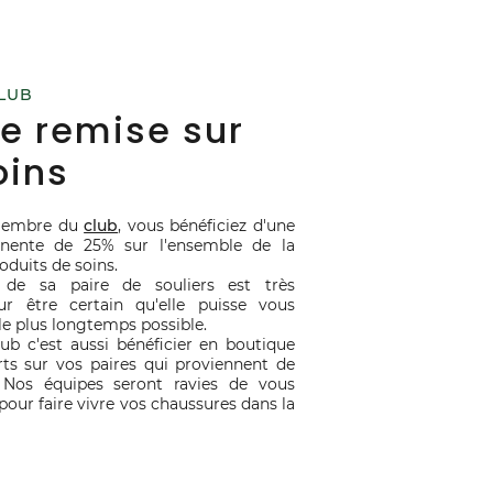
LUB
e remise sur
oins
membre du
club
, vous bénéficiez d'une
nente de 25% sur l'ensemble de la
duits de soins.
 de sa paire de souliers est très
r être certain qu'elle puisse vous
e plus longtemps possible.
lub c'est aussi bénéficier en boutique
rts sur vos paires qui proviennent de
 Nos équipes seront ravies de vous
ur faire vivre vos chaussures dans la