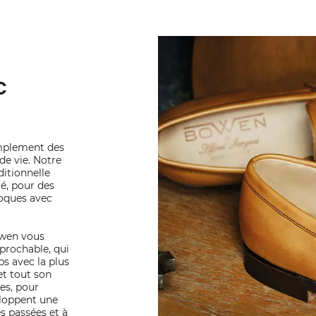
c
mplement des
de vie. Notre
ditionnelle
é, pour des
poques avec
owen vous
éprochable, qui
ps avec la plus
et tout son
res, pour
eloppent une
s passées et à