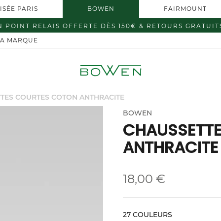
ISÉE PARIS
BOWEN
FAIRMOUNT
N POINT RELAIS OFFERTE DÈS 150€ & RETOURS GRATUIT
LA MARQUE
TES COURTES COTON ANTHRACITE
BOWEN
CHAUSSETT
ANTHRACITE
18,00 €
27 COULEURS