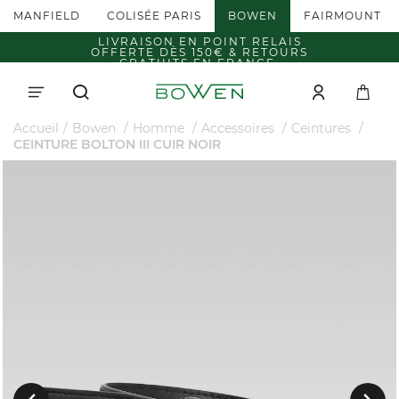
MANFIELD
COLISÉE PARIS
BOWEN
FAIRMOUNT
LIVRAISON EN POINT RELAIS
OFFERTE DÈS 150€ & RETOURS
GRATUITS EN FRANCE.
Accueil
Bowen
Homme
Accessoires
Ceintures
CEINTURE BOLTON III CUIR NOIR
Suivant