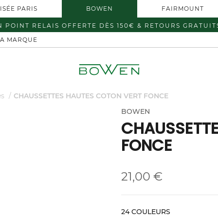
ISÉE PARIS
BOWEN
FAIRMOUNT
N POINT RELAIS OFFERTE DÈS 150€ & RETOURS GRATUIT
LA MARQUE
es
CHAUSSETTES HAUTES COTON VERT FONCE
BOWEN
CHAUSSETTE
FONCE
21,00 €
24 COULEURS