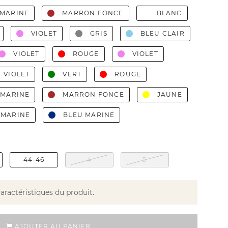
 MARINE
MARRON FONCE
BLANC
VIOLET
GRIS
BLEU CLAIR
VIOLET
ROUGE
VIOLET
VIOLET
VERT
ROUGE
 MARINE
MARRON FONCE
JAUNE
 MARINE
BLEU MARINE
44-46
4
5
caractéristiques du produit.
AJOUTER AU PANIER