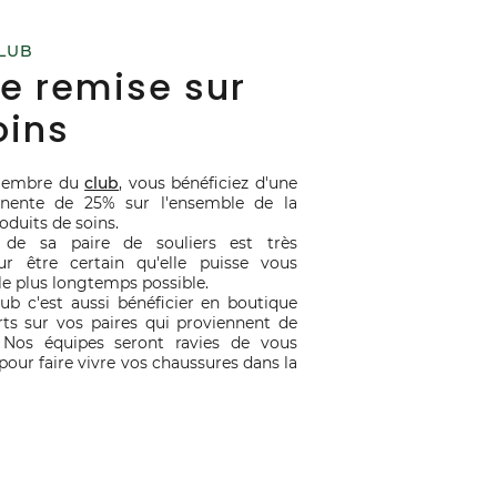
LUB
e remise sur
oins
membre du
club
, vous bénéficiez d'une
nente de 25% sur l'ensemble de la
duits de soins.
 de sa paire de souliers est très
r être certain qu'elle puisse vous
e plus longtemps possible.
lub c'est aussi bénéficier en boutique
rts sur vos paires qui proviennent de
 Nos équipes seront ravies de vous
ur faire vivre vos chaussures dans la