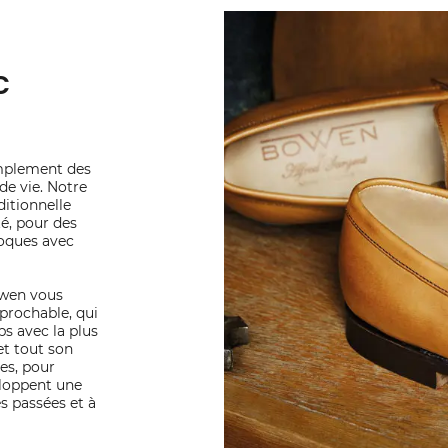
c
mplement des
de vie. Notre
ditionnelle
é, pour des
poques avec
owen vous
éprochable, qui
ps avec la plus
et tout son
res, pour
eloppent une
s passées et à