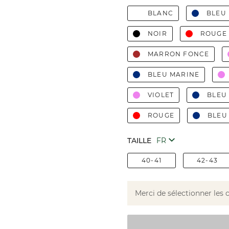
BLANC
BLEU
NOIR
ROUGE
MARRON FONCE
BLEU MARINE
VIOLET
BLEU
ROUGE
BLEU
TAILLE
40-41
42-43
Merci de sélectionner les 