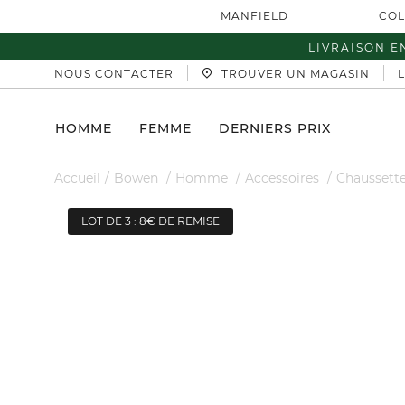
MANFIELD
COL
LIVRAISON E
NOUS CONTACTER
TROUVER UN MAGASIN
HOMME
FEMME
DERNIERS PRIX
Accueil
Bowen
Homme
Accessoires
Chaussett
LOT DE 3 : 8€ DE REMISE