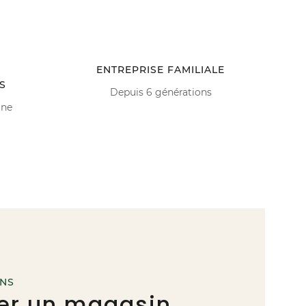
ENTREPRISE FAMILIALE
S
Depuis 6 générations
ine
INS
er un magasin