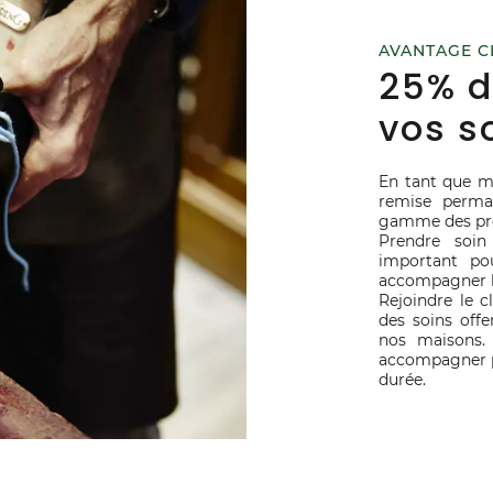
AVANTAGE C
25% d
vos s
En tant que 
remise perma
gamme des pro
Prendre soin
important pou
accompagner l
Rejoindre le c
des soins offe
nos maisons.
accompagner po
durée.