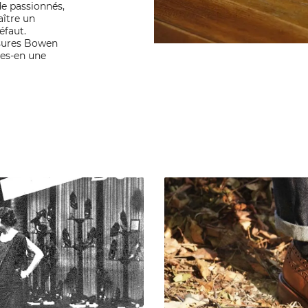
e passionnés,
aître un
éfaut.
ssures Bowen
tes-en une