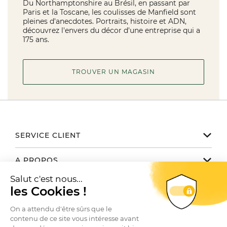
Du Northamptonshire au Brésil, en passant par
Paris et la Toscane, les coulisses de Manfield sont
pleines d'anecdotes. Portraits, histoire et ADN,
découvrez l'envers du décor d'une entreprise qui a
175 ans.
TROUVER UN MAGASIN
SERVICE CLIENT
Notre service client est disponible
A PROPOS
de 9h30 à 17h30 du lundi au vendredi
Email
help@bowen.fr
La marque
NOUS TROUVER / CONTACTER
Téléphone 01 78 35 10 20
Le Club
Conditions générales de vente
Toutes nos boutiques
Autres marques du groupe
SUIVEZ-NOUS
Questions fréquentes
Contactez-nous