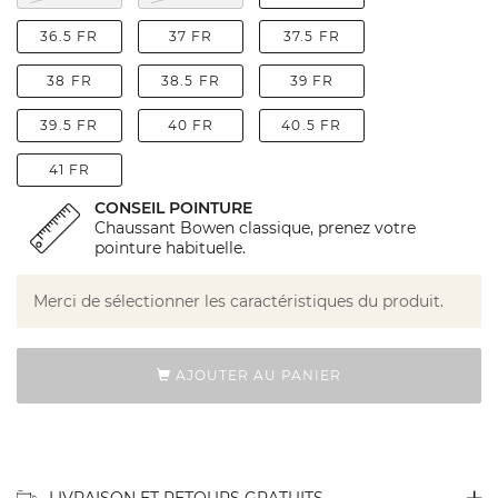
36.5 FR
37 FR
37.5 FR
38 FR
38.5 FR
39 FR
39.5 FR
40 FR
40.5 FR
41 FR
CONSEIL POINTURE
Chaussant Bowen classique, prenez votre
pointure habituelle.
Merci de sélectionner les caractéristiques du produit.
AJOUTER AU PANIER