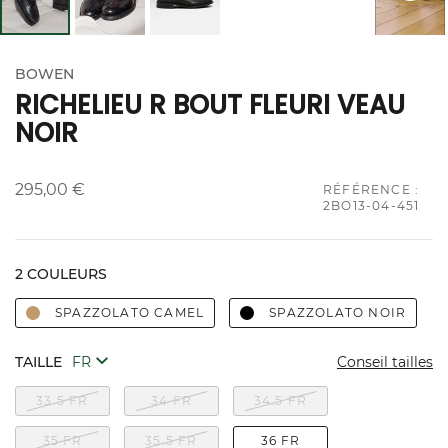
BOWEN
RICHELIEU R BOUT FLEURI VEAU
NOIR
295,00 €
RÉFÉRENCE :
2BO13-04-451
2 COULEURS
SPAZZOLATO CAMEL
SPAZZOLATO NOIR
TAILLE
Conseil tailles
33.5 FR
34 FR
34.5 FR
35 FR
35.5 FR
36 FR