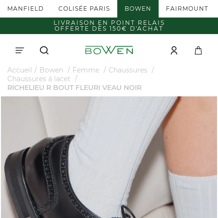
MANFIELD
COLISÉE PARIS
BOWEN
FAIRMOUNT
LIVRAISON EN POINT RELAIS
OFFERTE DÈS 150€ D'ACHAT
Accueil
Bowen
Femme
Chaussures
Chaussures à lacet
RICHELIEU R BOUT FLEURI VEAU NOIR