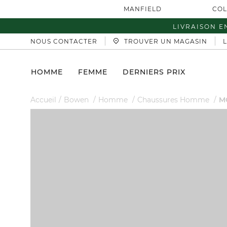
MANFIELD
COL
LIVRAISON E
NOUS CONTACTER
TROUVER UN MAGASIN
HOMME
FEMME
DERNIERS PRIX
Accueil
Bowen
Homme
Chaussures Homme
M