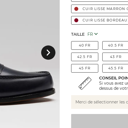
CUIR LISSE MARRON 
CUIR LISSE BORDEAU
TAILLE
Suivant
40 FR
40.5 FR
42.5 FR
43 FR
45 FR
45.5 FR
CONSEIL POI
Si vous avez u
dessus de votr
Merci de sélectionner les 