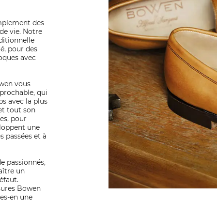
mplement des
de vie. Notre
ditionnelle
é, pour des
poques avec
owen vous
éprochable, qui
ps avec la plus
et tout son
res, pour
eloppent une
s passées et à
e passionnés,
aître un
éfaut.
ssures Bowen
tes-en une