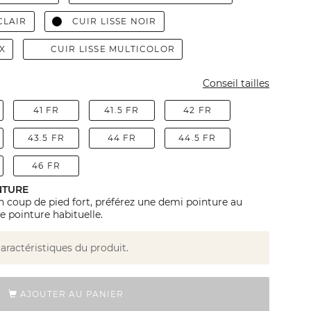
CLAIR
CUIR LISSE NOIR
X
CUIR LISSE MULTICOLOR
Conseil tailles
41 FR
41.5 FR
42 FR
43.5 FR
44 FR
44.5 FR
46 FR
NTURE
n coup de pied fort, préférez une demi pointure au
e pointure habituelle.
caractéristiques du produit.
AJOUTER AU PANIER