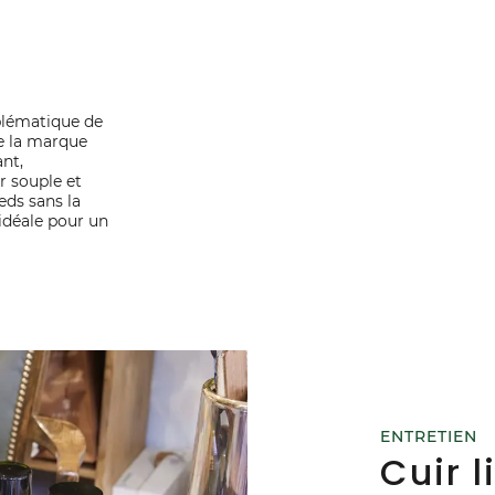
blématique de
e la marque
nt,
r souple et
eds sans la
 idéale pour un
ENTRETIEN
Cuir l