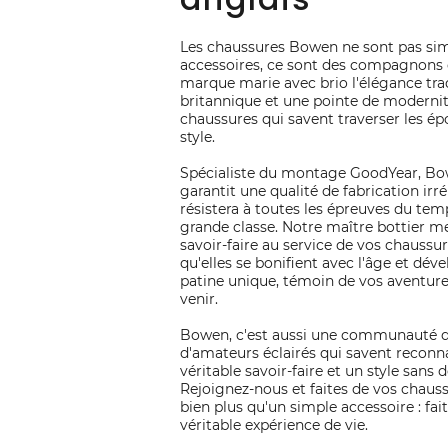
Les chaussures Bowen ne sont pas si
accessoires, ce sont des compagnons 
marque marie avec brio l'élégance tra
britannique et une pointe de modernit
chaussures qui savent traverser les é
style.
Spécialiste du montage GoodYear, B
garantit une qualité de fabrication irr
résistera à toutes les épreuves du tem
grande classe. Notre maître bottier m
savoir-faire au service de vos chaussu
qu'elles se bonifient avec l'âge et dév
patine unique, témoin de vos aventure
venir.
Bowen, c'est aussi une communauté d
d'amateurs éclairés qui savent reconn
véritable savoir-faire et un style sans d
Rejoignez-nous et faites de vos chau
bien plus qu'un simple accessoire : fai
véritable expérience de vie.