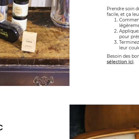
Prendre soin de
facile, et ça le
Commence
légèreme
Applique
pour prés
Terminez
leur coul
Besoin des bo
sélection ici
.
c