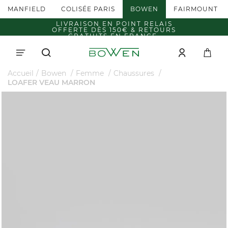
MANFIELD
COLISÉE PARIS
BOWEN
FAIRMOUNT
LIVRAISON EN POINT RELAIS
OFFERTE DÈS 150€ & RETOURS
GRATUITS EN FRANCE.
Accueil
Bowen
Femme
Chaussures
LOAFER VEAU MARRON