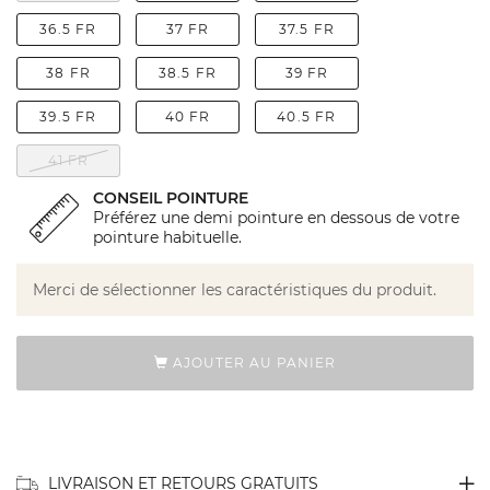
36.5 FR
37 FR
37.5 FR
38 FR
38.5 FR
39 FR
39.5 FR
40 FR
40.5 FR
41 FR
CONSEIL POINTURE
Préférez une demi pointure en dessous de votre
pointure habituelle.
Merci de sélectionner les caractéristiques du produit.
AJOUTER AU PANIER
LIVRAISON ET RETOURS GRATUITS