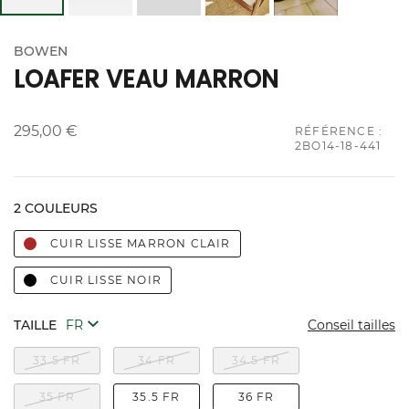
BOWEN
LOAFER VEAU MARRON
295,00 €
RÉFÉRENCE :
2BO14-18-441
2 COULEURS
CUIR LISSE MARRON CLAIR
CUIR LISSE NOIR
TAILLE
Conseil tailles
33.5 FR
34 FR
34.5 FR
35 FR
35.5 FR
36 FR