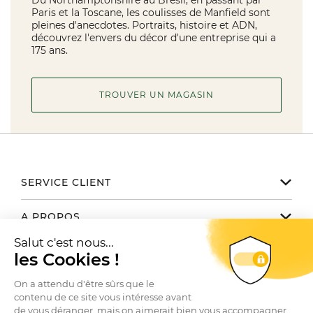
Du Northamptonshire au Brésil, en passant par
Paris et la Toscane, les coulisses de Manfield sont
pleines d'anecdotes. Portraits, histoire et ADN,
découvrez l'envers du décor d'une entreprise qui a
175 ans.
TROUVER UN MAGASIN
SERVICE CLIENT
Notre service client est disponible
A PROPOS
de 9h30 à 17h30 du lundi au vendredi
Email
help@bowen.fr
La marque
NOUS TROUVER / CONTACTER
Téléphone 01 78 35 10 20
Le Club
Conditions générales de vente
Toutes nos boutiques
Autres marques du groupe
SUIVEZ-NOUS
Questions fréquentes
Contactez-nous