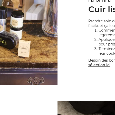
ENTRETIEN
Cuir li
Prendre soin de
facile, et ça le
Commence
légèreme
Applique
pour prés
Terminez
leur coul
Besoin des bo
sélection ici
.