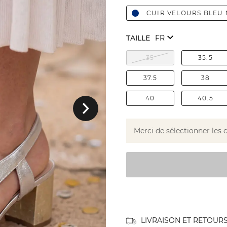
CUIR VELOURS BLEU
TAILLE
35
35.5
37.5
38
Suivant
40
40.5
Merci de sélectionner les 
LIVRAISON ET RETOUR