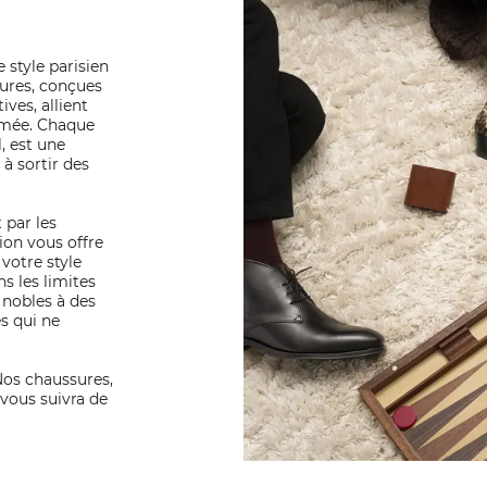
e style parisien
ures, conçues
ives, allient
umée. Chaque
l, est une
 à sortir des
 par les
tion vous offre
votre style
s les limites
 nobles à des
es qui ne
 Nos chaussures,
 vous suivra de