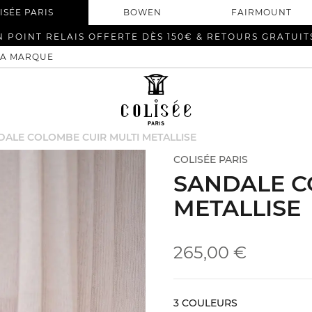
ISÉE PARIS
BOWEN
FAIRMOUNT
N POINT RELAIS OFFERTE DÈS 150€ & RETOURS GRATUIT
LA MARQUE
DALE COLOMBE CUIR MULTI METALLISE
COLISÉE PARIS
SANDALE C
METALLISE
265,00 €
3 COULEURS