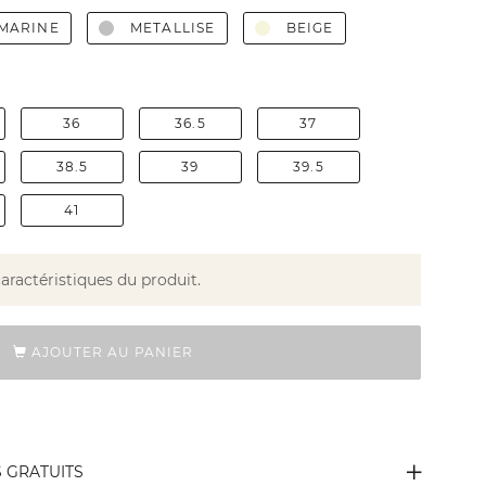
 MARINE
METALLISE
BEIGE
36
36.5
37
38.5
39
39.5
41
caractéristiques du produit.
AJOUTER AU PANIER
S GRATUITS