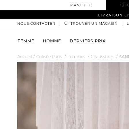
MANFIELD
COL
LIVRAISON E
NOUS CONTACTER
TROUVER UN MAGASIN
FEMME
HOMME
DERNIERS PRIX
Accueil
Colisée Paris
Femmes
Chaussures
SAN