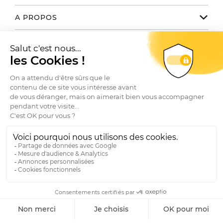
Notre service client est disponible
A PROPOS
de 9h30 à 17h30 du lundi au vendredi
Email
hello@coliseeparis.fr
Autres marques du groupe
NOUS TROUVER / CONTACTER
Téléphone 01 78 35 10 20
La marque
Conditions générales de vente
Toutes nos boutiques
Le Club
SUIVEZ-NOUS
Questions fréquentes
Contactez-nous
Livraisons et Retours
Recrutement
Instagram
Facebook
LinkedIn
RGPD
FILTRER