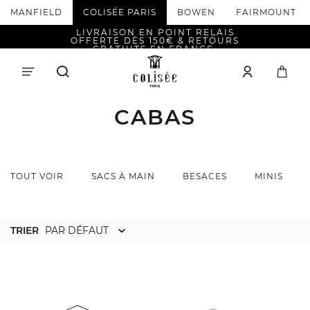
MANFIELD
COLISÉE PARIS
BOWEN
FAIRMOUNT
LIVRAISON EN POINT RELAIS
OFFERTE DÈS 150€ & RETOURS
GRATUITS EN FRANCE.
CABAS
TOUT VOIR
SACS À MAIN
BESACES
MINIS
TRIER
PAR DÉFAUT