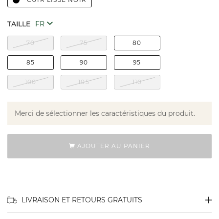
TAILLE
70
75
80
85
90
95
100
105
110
Merci de sélectionner les caractéristiques du produit.
AJOUTER AU PANIER
LIVRAISON ET RETOURS GRATUITS