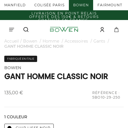
MANFIELD
COLISÉE PARIS
BOWEN
FAIRMOUNT
LIVRAISON EN POINT RELAIS
OFFERTE DÈS 150€ & RETOURS
GRATUITS EN FRANCE.
Accueil
Bowen
Homme
Accessoires
Gants
GANT HOMME CLASSIC NOIR
FABRIQUÉ EN ITALIE
BOWEN
GANT HOMME CLASSIC NOIR
135,00 €
RÉFÉRENCE :
5BO10-29-250
1 COULEUR
CUIR LISSE NOIR