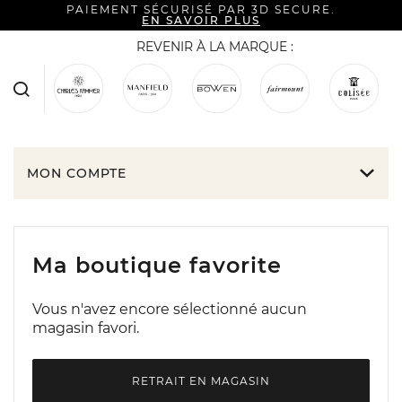
PAIEMENT SÉCURISÉ PAR 3D SECURE.
EN SAVOIR PLUS
REVENIR À LA MARQUE :
MON COMPTE
Mes informations
Mes adresses
Ma boutique favorite
Mes listes d'envies
Vous n'avez encore sélectionné aucun
magasin favori.
Mes commandes
Mes réservations
RETRAIT EN MAGASIN