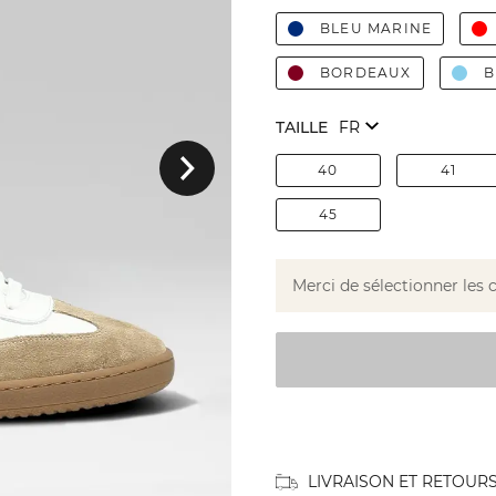
BLEU MARINE
BORDEAUX
B
TAILLE
Suivant
40
41
45
Merci de sélectionner les 
LIVRAISON ET RETOUR