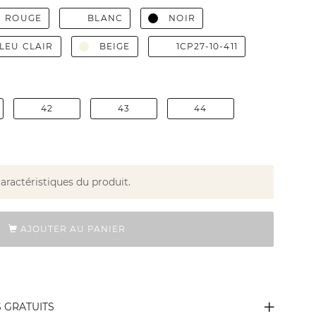
ROUGE
BLANC
NOIR
LEU CLAIR
BEIGE
1CP27-10-411
42
43
44
caractéristiques du produit.
AJOUTER AU PANIER
S GRATUITS