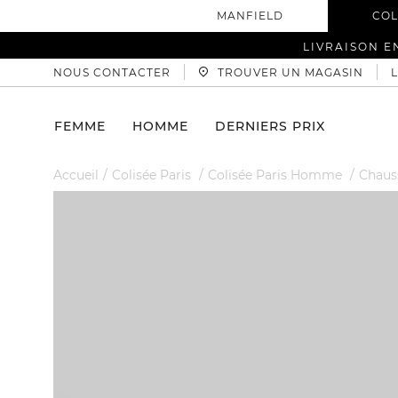
MANFIELD
COL
LIVRAISON E
NOUS CONTACTER
TROUVER UN MAGASIN
FEMME
HOMME
DERNIERS PRIX
Accueil
Colisée Paris
Colisée Paris Homme
Chaus