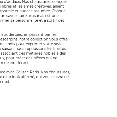
e d'audace. Nos chaussures, conçues
 libres et les âmes créatives, allient
mporelle et audace assumée. Chaque
'un savoir-faire artisanal, est une
firmer sa personnalité et à sortir des
.
aux derbies, en passant par les
 escarpins, notre collection vous offre
de choix pour exprimer votre style
 saison, nous repoussons les limites
 associant des matières nobles à des
ux, pour créer des pièces qui ne
onne indifférent.
nce avec Colisée Paris. Nos chaussures,
ce d'un look affirmé, qui vous suivra de
 nuit.