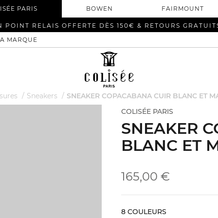
ISÉE PARIS
BOWEN
FAIRMOUNT
N POINT RELAIS OFFERTE DÈS 150€ & RETOURS GRATUIT
LA MARQUE
sures
Sneakers
SNEAKER COPACABANA CUIR BLANC ET M
COLISÉE PARIS
SNEAKER C
BLANC ET 
165,00 €
8 COULEURS