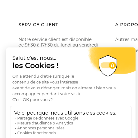
SERVICE CLIENT
A PROPO
Notre service client est disponible
Autres ma
de 9h30 à 17h30 du lundi au vendredi
La marqu
Email
hello@coliseeparis.fr
Téléphone 01 78 35 10 20
Le Club
Conditions générales de vente
Questions fréquentes
Livraisons et Retours
RGPD