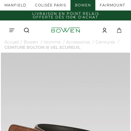
MANFIELD
COLISÉE PARIS
BOWEN
FAIRMOUNT
LIVRAISON EN POINT RELAIS
OFFERTE DÈS 150€ D'ACHAT
Accueil
Bowen
Homme
Accessoires
Ceintures
CEINTURE BOLTON III VEL ECUREUIL