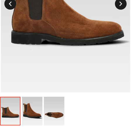
Suivant
Précedent