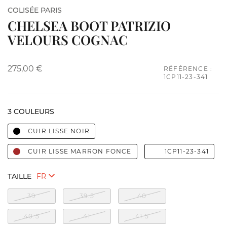
COLISÉE PARIS
CHELSEA BOOT PATRIZIO
VELOURS COGNAC
275,00 €
RÉFÉRENCE :
1CP11-23-341
3 COULEURS
CUIR LISSE NOIR
CUIR LISSE MARRON FONCE
1CP11-23-341
TAILLE
39
39.5
40
40.5
41
41.5