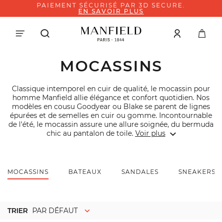
PAIEMENT SÉCURISÉ PAR 3D SECURE.
EN SAVOIR PLUS
MOCASSINS
Classique intemporel en cuir de qualité, le mocassin pour
homme Manfield allie élégance et confort quotidien. Nos
modèles en cousu Goodyear ou Blake se parent de lignes
épurées et de semelles en cuir ou gomme. Incontournable
de l'été, le mocassin assure une allure soignée, du bermuda
chic au pantalon de toile.
Voir plus
MOCASSINS
BATEAUX
SANDALES
SNEAKERS
TRIER
PAR DÉFAUT