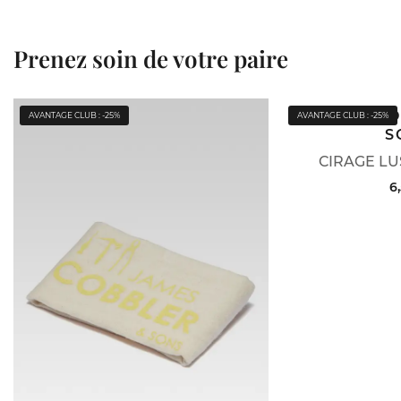
Prenez soin de votre paire
JAMES C
AVANTAGE CLUB : -25%
AVANTAGE CLUB : -25%
S
CIRAGE LU
6