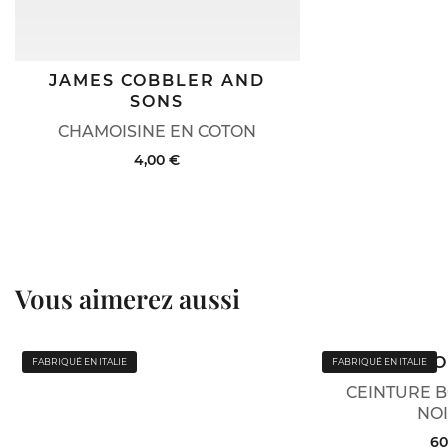
JAMES COBBLER AND
SONS
CHAMOISINE EN COTON
4,00 €
Vous aimerez aussi
B
FABRIQUÉ EN ITALIE
FABRIQUÉ EN ITALIE
CEINTURE B
NOI
60