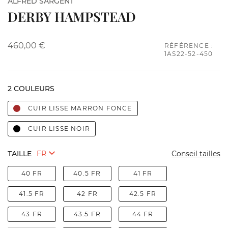
ALFRED SARGENT
DERBY HAMPSTEAD
460,00 €
RÉFÉRENCE :
1AS22-52-450
2 COULEURS
CUIR LISSE MARRON FONCE
CUIR LISSE NOIR
TAILLE
Conseil tailles
40 FR
40.5 FR
41 FR
41.5 FR
42 FR
42.5 FR
43 FR
43.5 FR
44 FR