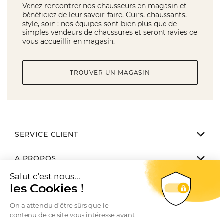
Venez rencontrer nos chausseurs en magasin et
bénéficiez de leur savoir-faire. Cuirs, chaussants,
style, soin : nos équipes sont bien plus que de
simples vendeurs de chaussures et seront ravies de
vous accueillir en magasin.
TROUVER UN MAGASIN
SERVICE CLIENT
Notre service client est disponible
A PROPOS
de 9h à 17h du lundi au vendredi
Email serviceclient@manbow.fr
Nos engagements
NOUS TROUVER / CONTACTER
Téléphone
01 78 35 10 20
Notre histoire
Toutes nos boutiques
Conditions générales des promotions
Le Club
SUIVEZ-NOUS