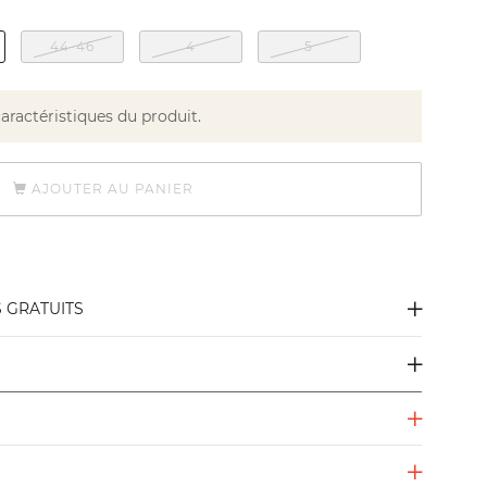
44-46
4
5
caractéristiques du produit.
AJOUTER AU PANIER
S GRATUITS