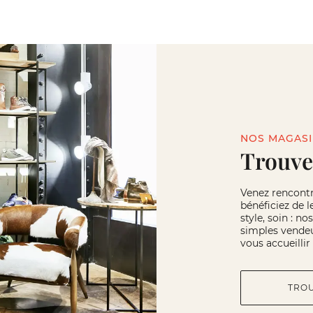
NOS MAGAS
Trouve
Venez rencont
bénéficiez de l
style, soin : n
simples vendeu
vous accueilli
TRO