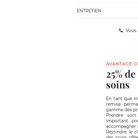
ENTRETIEN
Vous 
AVANTAGE C
25% de
soins
En tant que 
remise perma
gamme des pro
Prendre soin
important pou
accompagner l
Rejoindre le c
des soins offe