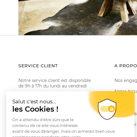
SERVICE CLIENT
A PROPO
Notre service client est disponible
Nos enga
de 9h à 17h du lundi au vendredi
Notre hist
Email serviceclient@manbow.fr
Téléphone
01 78 35 10 20
Le Club
Conditions générales des promotions
Nos marq
Conditions générales de vente
Le Journal
Questions fréquentes