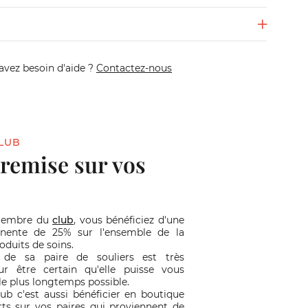
avez besoin d'aide ?
Contactez-nous
LUB
 remise sur vos
membre du
club
, vous bénéficiez d'une
nente de 25% sur l'ensemble de la
duits de soins.
 de sa paire de souliers est très
r être certain qu'elle puisse vous
e plus longtemps possible.
lub c'est aussi bénéficier en boutique
rts sur vos paires qui proviennent de