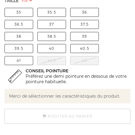
TAILLE
35
35.5
36
36.5
37
37.5
38
38.5
39
39.5
40
40.5
41
41.5
42
CONSEIL POINTURE
Préférez une demi pointure en dessous de votre
pointure habituelle.
Merci de sélectionner les caractéristiques du produit.
AJOUTER AU PANIER