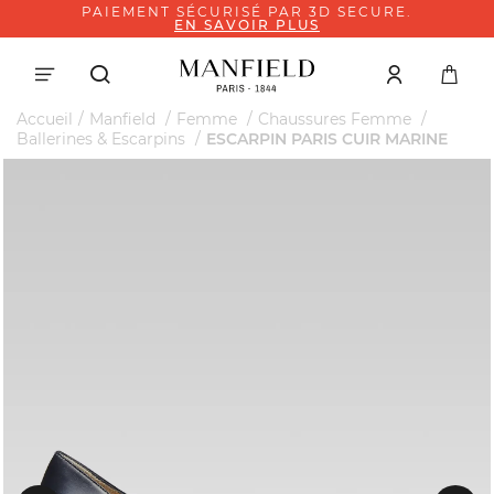
PAIEMENT SÉCURISÉ PAR 3D SECURE.
EN SAVOIR PLUS
Accueil
Manfield
Femme
Chaussures Femme
Ballerines & Escarpins
ESCARPIN PARIS CUIR MARINE