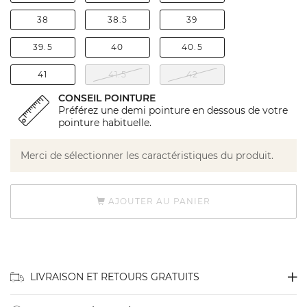
38
38.5
39
39.5
40
40.5
41
41.5
42
CONSEIL POINTURE
Préférez une demi pointure en dessous de votre
pointure habituelle.
Merci de sélectionner les caractéristiques du produit.
AJOUTER AU PANIER
LIVRAISON ET RETOURS GRATUITS