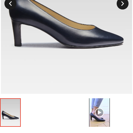
Suivant
Précedent