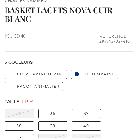
CHARLES KAMMER
BASKET LACETS NOVA CUIR
BLANC
195,00 €
RÉFÉRENCE :
2KA42-02-410
3 COULEURS
CUIR GRAINE BLANC
BLEU MARINE
FACON ANIMALIER
TAILLE
35
36
37
38
39
40