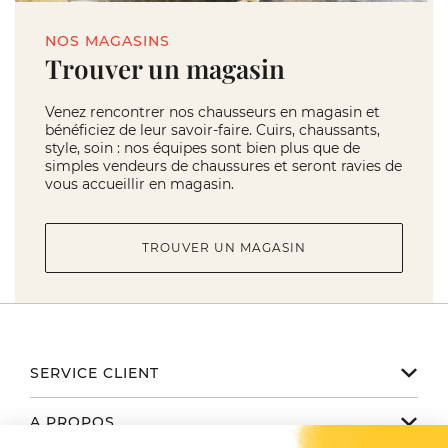
NOS MAGASINS
Trouver un magasin
Venez rencontrer nos chausseurs en magasin et
bénéficiez de leur savoir-faire. Cuirs, chaussants,
style, soin : nos équipes sont bien plus que de
simples vendeurs de chaussures et seront ravies de
vous accueillir en magasin.
TROUVER UN MAGASIN
SERVICE CLIENT
Notre service client est disponible
A PROPOS
de 9h à 17h du lundi au vendredi