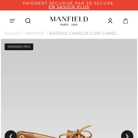
PAIEMENT SÉCURISÉ PAR 3D SECURE.
EN SAVOIR PLUS
Accueil
Manfield
BATEAU CAMELIA CUIR CAMEL
DERNIERS PRIX
Suivant