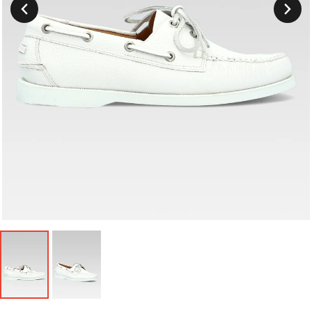
Suivant
Précedent