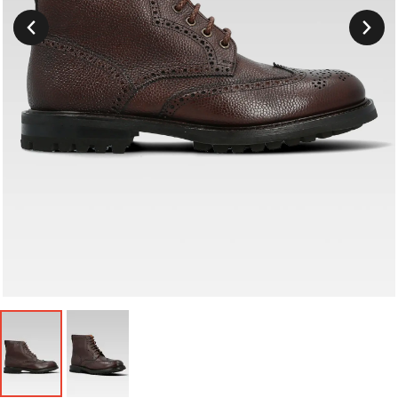
Suivant
Précedent