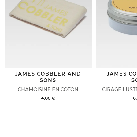
JAMES COBBLER AND
JAMES C
SONS
S
CHAMOISINE EN COTON
CIRAGE LUST
4,00 €
6