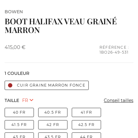
BOWEN
BOOT HALIFAX VEAU GRAINÉ
MARRON
415,00 €
RÉFÉRENCE :
1BO26-49-531
1 COULEUR
CUIR GRAINE MARRON FONCE
TAILLE
Conseil tailles
40 FR
40.5 FR
41 FR
41.5 FR
42 FR
42.5 FR
43 FR
43.5 FR
44 FR