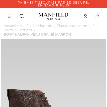
PAIEMENT SÉCURISÉ PAR 3D SECURE.
EN SAVOIR PLUS
Accueil
Manfield
Homme
Chaussures Homme
Boots & Bottines
BOOT HALIFAX VEAU GRAINÉ MARRON