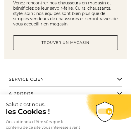
Venez rencontrer nos chausseurs en magasin et
bénéficiez de leur savoir-faire. Cuirs, chaussants,
style, soin : nos équipes sont bien plus que de
simples vendeurs de chaussures et seront ravies de
vous accueillir en magasin.
TROUVER UN MAGASIN
SERVICE CLIENT
Notre service client est disponible
A PROPOS
de 9h à 17h du lundi au vendredi
Email serviceclient@manbow.fr
Nos engagements
NOUS TROUVER / CONTACTER
Téléphone
01 78 35 10 20
Notre histoire
Toutes nos boutiques
Conditions générales des promotions
Le Club
SUIVEZ-NOUS