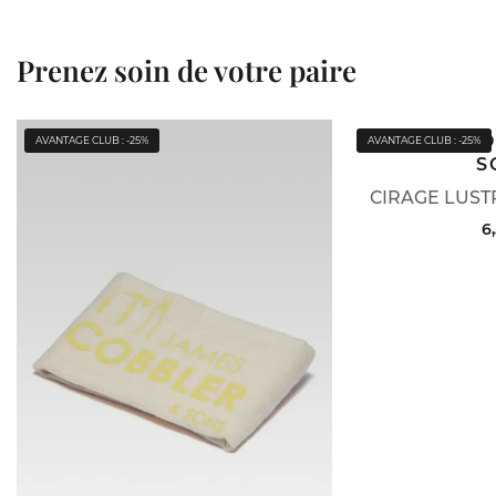
Prenez soin de votre paire
JAMES C
AVANTAGE CLUB : -25%
AVANTAGE CLUB : -25%
S
CIRAGE LUST
6