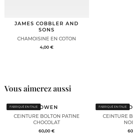
JAMES COBBLER AND
SONS
CHAMOISINE EN COTON
4,00 €
Vous aimerez aussi
BOWEN
B
FABRIQUÉ EN ITALIE
FABRIQUÉ EN ITALIE
CEINTURE BOLTON PATINE
CEINTURE B
CHOCOLAT
NOI
60,00 €
60