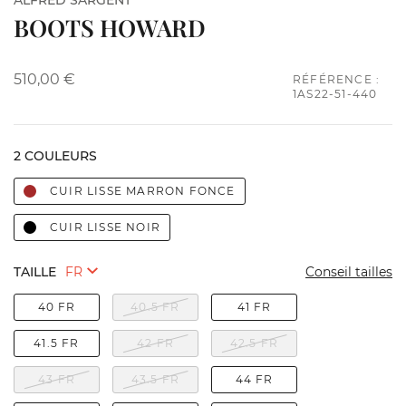
ALFRED SARGENT
BOOTS HOWARD
510,00 €
RÉFÉRENCE :
1AS22-51-440
2 COULEURS
CUIR LISSE MARRON FONCE
CUIR LISSE NOIR
TAILLE
Conseil tailles
40 FR
40.5 FR
41 FR
41.5 FR
42 FR
42.5 FR
43 FR
43.5 FR
44 FR