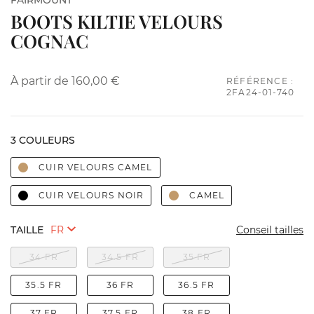
FAIRMOUNT
BOOTS KILTIE VELOURS
COGNAC
À partir de
160,00 €
RÉFÉRENCE :
2FA24-01-740
3 COULEURS
CUIR VELOURS CAMEL
CUIR VELOURS NOIR
CAMEL
TAILLE
Conseil tailles
34 FR
34.5 FR
35 FR
35.5 FR
36 FR
36.5 FR
37 FR
37.5 FR
38 FR