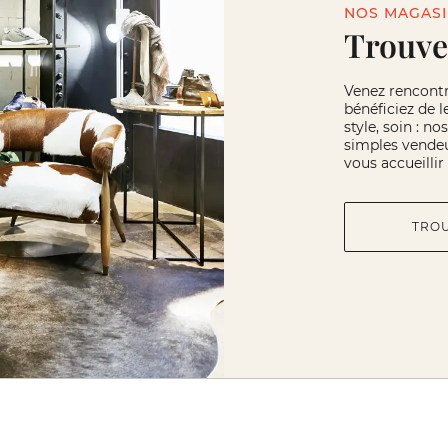
NOS MAGAS
Trouve
Venez rencont
bénéficiez de l
style, soin : n
simples vendeu
vous accueilli
TRO