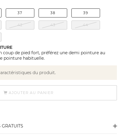
37
38
39
42
43
44
NTURE
n coup de pied fort, préférez une demi pointure au
e pointure habituelle.
caractéristiques du produit.
AJOUTER AU PANIER
S GRATUITS