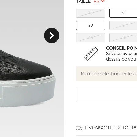
TAILLE
35
36
Suivant
40
41
45
46
CONSEIL POI
Si vous avez u
dessus de votr
Merci de sélectionner les 
LIVRAISON ET RETOUR