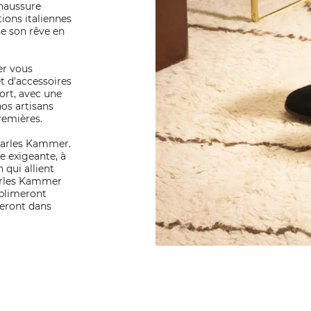
chaussure
tions italiennes
se son rêve en
er vous
t d'accessoires
ort, avec une
nos artisans
premières.
Charles Kammer.
e exigeante, à
 qui allient
harles Kammer
ublimeront
eront dans