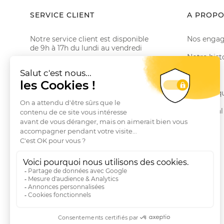
SERVICE CLIENT
A PROPO
Notre service client est disponible
Nos enga
de 9h à 17h du lundi au vendredi
Notre hist
Email serviceclient@manbow.fr
Téléphone
01 78 35 10 20
Le Club
Conditions générales des promotions
Nos marq
Conditions générales de vente
Le Journal
Questions fréquentes
Livraisons et Retours
RGPD