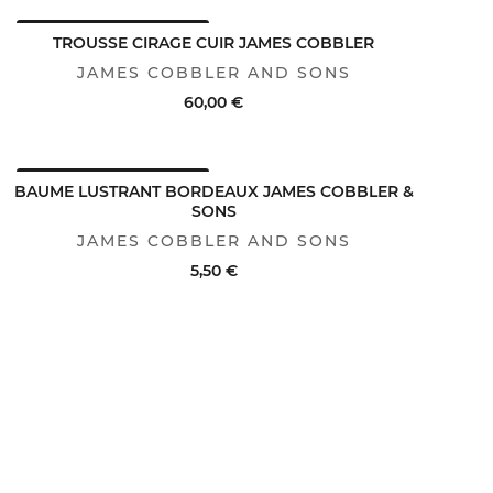
AVANTAGE CLUB : -25%
ACHAT RAPIDE
VOIR LE DÉTAIL
TROUSSE CIRAGE CUIR JAMES COBBLER
JAMES COBBLER AND SONS
60,00 €
AVANTAGE CLUB : -25%
ACHAT RAPIDE
VOIR LE DÉTAIL
BAUME LUSTRANT BORDEAUX JAMES COBBLER &
SONS
JAMES COBBLER AND SONS
5,50 €
ACHAT RAPIDE
VOIR LE DÉTAIL