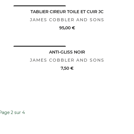
AVANTAGE CLUB : -25%
ACHAT RAPIDE
VOIR LE DÉTAIL
TABLIER CIREUR TOILE ET CUIR JC
JAMES COBBLER AND SONS
95,00 €
AVANTAGE CLUB : -25%
ACHAT RAPIDE
VOIR LE DÉTAIL
ANTI-GLISS NOIR
JAMES COBBLER AND SONS
7,50 €
ACHAT RAPIDE
VOIR LE DÉTAIL
Page 2 sur 4