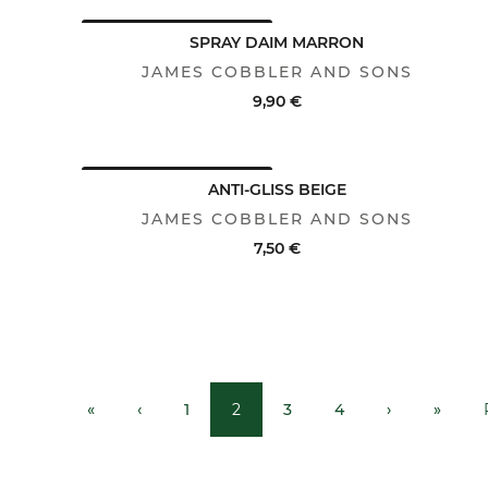
AVANTAGE CLUB : -25%
ACHAT RAPIDE
VOIR LE DÉTAIL
SPRAY DAIM MARRON
JAMES COBBLER AND SONS
9,90 €
AVANTAGE CLUB : -25%
ACHAT RAPIDE
VOIR LE DÉTAIL
ANTI-GLISS BEIGE
JAMES COBBLER AND SONS
7,50 €
ACHAT RAPIDE
VOIR LE DÉTAIL
«
‹
1
2
3
4
›
»