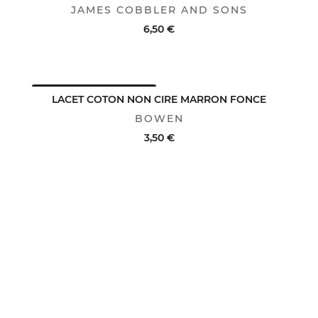
JAMES COBBLER AND SONS
6,50 €
ACHAT RAPIDE
VOIR LE DÉTAIL
AVANTAGE CLUB : -25%
LACET COTON NON CIRE MARRON FONCE
BOWEN
3,50 €
ACHAT RAPIDE
VOIR LE DÉTAIL