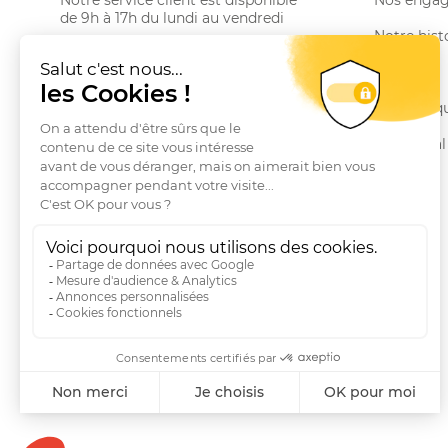
Notre service client est disponible
Nos enga
de 9h à 17h du lundi au vendredi
Notre hist
Email serviceclient@manbow.fr
Téléphone
01 78 35 10 20
Le Club
Conditions générales des promotions
Nos marq
Conditions générales de vente
Le Journal
Questions fréquentes
Livraisons et Retours
RGPD