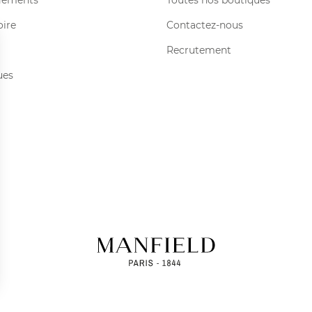
gements
Toutes nos boutiques
oire
Contactez-nous
Recrutement
ues