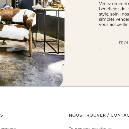
Venez rencont
bénéficiez de l
style, soin : n
simples vendeu
vous accueilli
TRO
S
NOUS TROUVER / CONTA