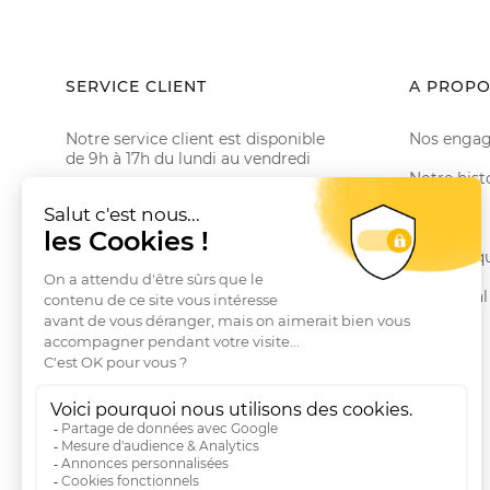
SERVICE CLIENT
A PROPO
Notre service client est disponible
Nos enga
de 9h à 17h du lundi au vendredi
Notre hist
Email serviceclient@manbow.fr
Téléphone
01 78 35 10 20
Le Club
Conditions générales des promotions
Nos marq
Conditions générales de vente
Le Journal
Questions fréquentes
Livraisons et Retours
RGPD