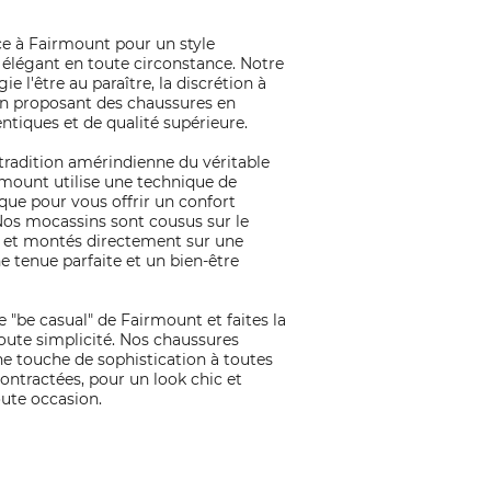
ce à Fairmount pour un style
 élégant en toute circonstance. Notre
ie l'être au paraître, la discrétion à
 en proposant des chaussures en
ntiques et de qualité supérieure.
 tradition amérindienne du véritable
mount utilise une technique de
ique pour vous offrir un confort
Nos mocassins sont cousus sur le
 et montés directement sur une
e tenue parfaite et un bien-être
e "be casual" de Fairmount et faites la
toute simplicité. Nos chaussures
e touche de sophistication à toutes
ontractées, pour un look chic et
ute occasion.