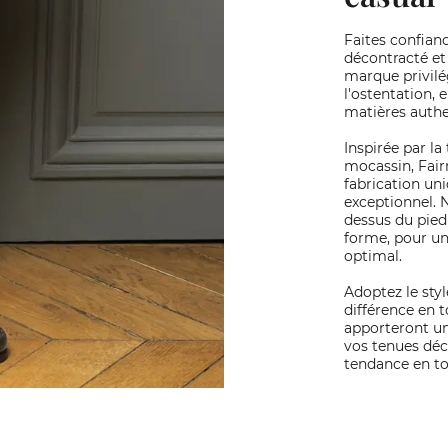
Faites confian
décontracté et
marque privilég
l'ostentation,
matières authe
Inspirée par la
mocassin, Fair
fabrication un
exceptionnel. 
dessus du pied
forme, pour un
optimal.
Adoptez le styl
différence en 
apporteront un
vos tenues déc
tendance en to