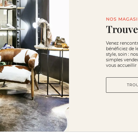
NOS MAGAS
Trouve
Venez rencont
bénéficiez de l
style, soin : n
simples vendeu
vous accueilli
TRO