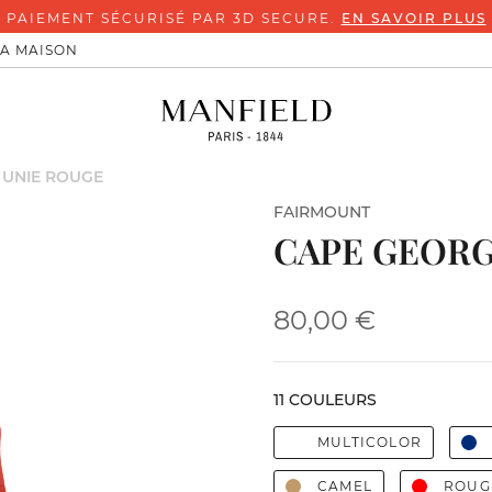
PAIEMENT SÉCURISÉ PAR 3D SECURE.
EN SAVOIR PLUS
LA MAISON
 UNIE ROUGE
FAIRMOUNT
CAPE GEORG
80,00 €
11 COULEURS
MULTICOLOR
CAMEL
ROUG