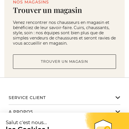
NOS MAGASINS
Trouver un magasin
Venez rencontrer nos chausseurs en magasin et
bénéficiez de leur savoir-faire. Cuirs, chaussants,
style, soin : nos équipes sont bien plus que de
simples vendeurs de chaussures et seront ravies de
vous accueillir en magasin.
TROUVER UN MAGASIN
SERVICE CLIENT
Notre service client est disponible
A PROPOS
de 9h à 17h du lundi au vendredi
Email serviceclient@manbow.fr
Nos engagements
NOUS TROUVER / CONTACTER
Téléphone
01 78 35 10 20