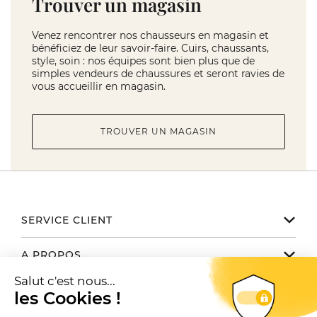
Trouver un magasin
Venez rencontrer nos chausseurs en magasin et
bénéficiez de leur savoir-faire. Cuirs, chaussants,
style, soin : nos équipes sont bien plus que de
simples vendeurs de chaussures et seront ravies de
vous accueillir en magasin.
TROUVER UN MAGASIN
SERVICE CLIENT
Notre service client est disponible
A PROPOS
de 9h à 17h du lundi au vendredi
Email serviceclient@manbow.fr
Nos engagements
NOUS TROUVER / CONTACTER
Téléphone
01 78 35 10 20
Notre histoire