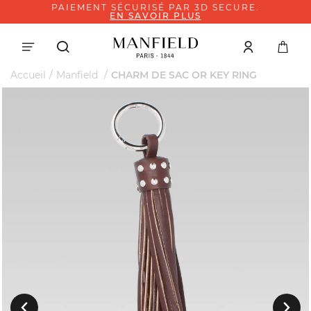
PAIEMENT SÉCURISÉ PAR 3D SECURE.
EN SAVOIR PLUS
Accueil
Manfield
CHARM DE SAC OR KEY RING
Suivant