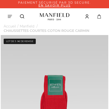
PAIEMENT SÉCURISÉ PAR 3D SECURE.
EN SAVOIR PLUS
Accueil
Manfield
CHAUSSETTES COURTES COTON ROUGE CARMIN
LOT DE 3 : 9€ DE REMISE