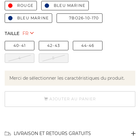
ROUGE
BLEU MARINE
BLEU MARINE
7BO26-10-170
TAILLE
40-41
42-43
44-46
4
5
Merci de sélectionner les caractéristiques du produit.
AJOUTER AU PANIER
LIVRAISON ET RETOURS GRATUITS