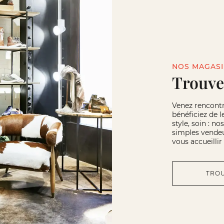
NOS MAGAS
Trouve
Venez rencont
bénéficiez de l
style, soin : n
simples vendeu
vous accueilli
TRO