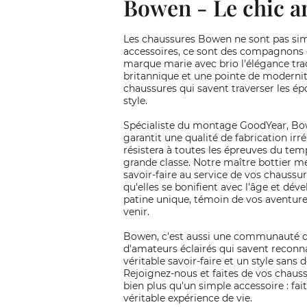
Bowen - Le chic a
Les chaussures Bowen ne sont pas si
accessoires, ce sont des compagnons 
marque marie avec brio l'élégance tra
britannique et une pointe de modernit
chaussures qui savent traverser les é
style.
Spécialiste du montage GoodYear, B
garantit une qualité de fabrication irr
résistera à toutes les épreuves du tem
grande classe. Notre maître bottier m
savoir-faire au service de vos chaussu
qu'elles se bonifient avec l'âge et dév
patine unique, témoin de vos aventure
venir.
Bowen, c'est aussi une communauté d
d'amateurs éclairés qui savent reconn
véritable savoir-faire et un style sans d
Rejoignez-nous et faites de vos chau
bien plus qu'un simple accessoire : fai
véritable expérience de vie.