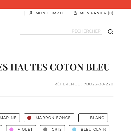
MON COMPTE
MON PANIER (0)
S HAUTES COTON BLEU
RÉFÉRENCE : 7BO26-30-220
 MARINE
MARRON FONCE
BLANC
VIOLET
GRIS
BLEU CLAIR