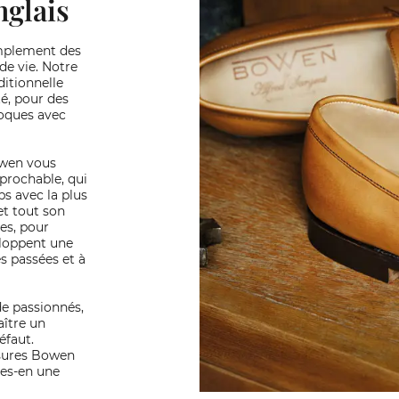
nglais
mplement des
de vie. Notre
ditionnelle
é, pour des
poques avec
owen vous
éprochable, qui
ps avec la plus
et tout son
res, pour
eloppent une
s passées et à
e passionnés,
aître un
éfaut.
ssures Bowen
tes-en une