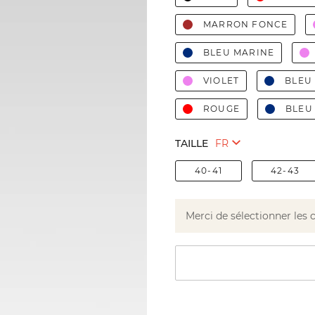
MARRON FONCE
BLEU MARINE
VIOLET
BLEU
ROUGE
BLEU
TAILLE
40-41
42-43
Merci de sélectionner les 