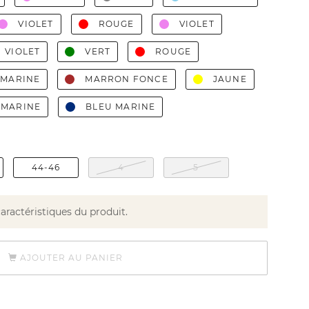
VIOLET
ROUGE
VIOLET
VIOLET
VERT
ROUGE
 MARINE
MARRON FONCE
JAUNE
 MARINE
BLEU MARINE
44-46
4
5
caractéristiques du produit.
AJOUTER AU PANIER