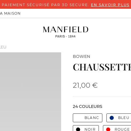
PAIEMENT SÉCURISÉ PAR 3D SECURE.
EN SAVOIR PLUS
LA MAISON
LEU
BOWEN
CHAUSSETTE
21,00 €
24 COULEURS
BLANC
BLEU
NOIR
ROUGE