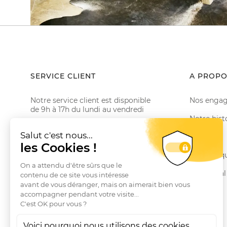
SERVICE CLIENT
A PROPO
Notre service client est disponible
Nos enga
de 9h à 17h du lundi au vendredi
Notre hist
Email serviceclient@manbow.fr
Téléphone
01 78 35 10 20
Le Club
Conditions générales des promotions
Nos marq
Conditions générales de vente
Le Journal
Questions fréquentes
Livraisons et Retours
RGPD