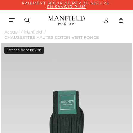
PAIEMENT SÉCURISÉ PAR 3D SECURE.
EN SAVOIR PLUS
Accueil
Manfield
CHAUSSETTES HAUTES COTON VERT FONCE
LOT DE 3 : 8€ DE REMISE