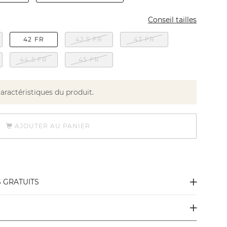
Conseil tailles
42 FR
42.5 FR
43 FR
44.5 FR
45 FR
caractéristiques du produit.
AJOUTER AU PANIER
S GRATUITS