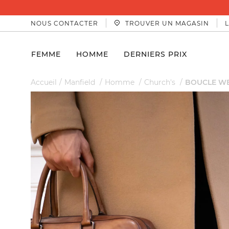
3D SECURE.
EN SAVOIR PLUS
NOUS CONTACTER
TROUVER UN MAGASIN
FEMME
HOMME
DERNIERS PRIX
Accueil
Manfield
Homme
Church's
BOUCLE WE