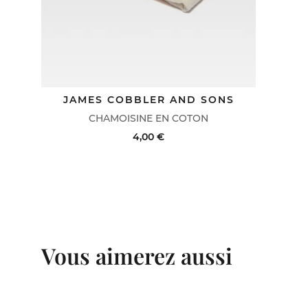
S
JAMES COBBLER AND SONS
CHAMOISINE EN COTON
4,00 €
IL
ACHAT RAPIDE
VOIR LE DÉTAIL
Vous aimerez aussi