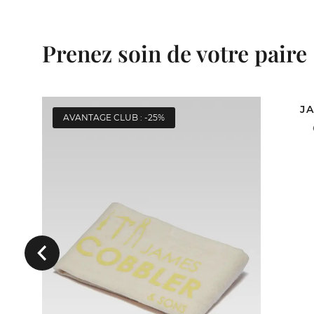
Prenez soin de votre paire
J
AVANTAGE CLUB : -25%
AVA
ACH
Précédent