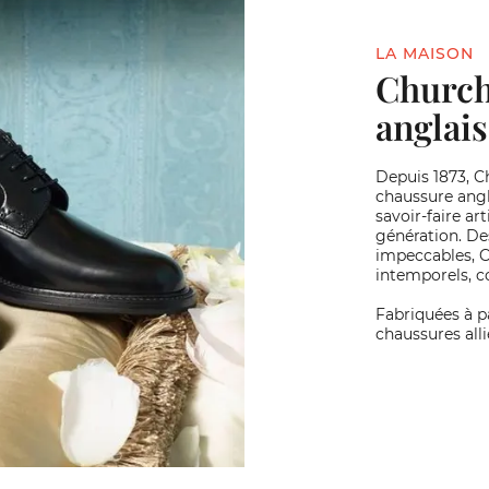
LA MAISON
Church'
anglais
Depuis 1873, Ch
chaussure angla
savoir-faire ar
génération. Des
impeccables, 
intemporels, c
Fabriquées à pa
chaussures alli