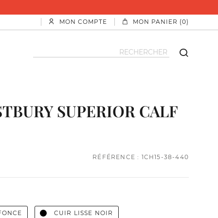
PAYEZ EN 4X SANS FRAIS AV
MON COMPTE
MON PANIER (0)
TBURY SUPERIOR CALF
RÉFÉRENCE : 1CH15-38-440
 FONCE
CUIR LISSE NOIR