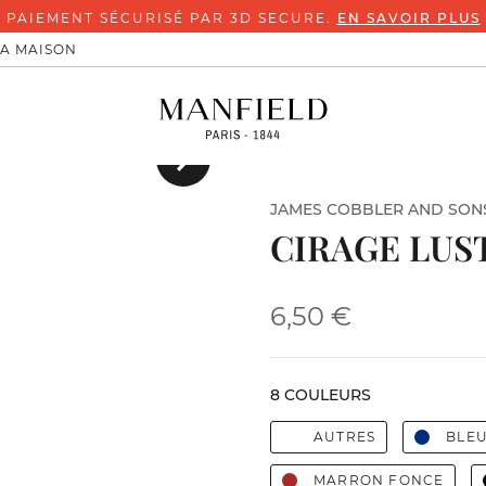
PAIEMENT SÉCURISÉ PAR 3D SECURE.
EN SAVOIR PLUS
LA MAISON
Suivant
JAMES COBBLER AND SON
CIRAGE LUS
6,50 €
8 COULEURS
AUTRES
BLEU
MARRON FONCE