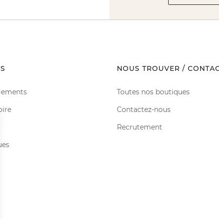
S
NOUS TROUVER / CONTA
gements
Toutes nos boutiques
oire
Contactez-nous
Recrutement
ues