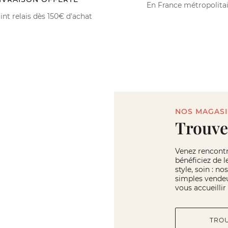
En France métropolita
int relais dès 150€ d'achat
NOS MAGAS
Trouve
Venez rencont
bénéficiez de l
style, soin : n
simples vendeu
vous accueilli
TRO