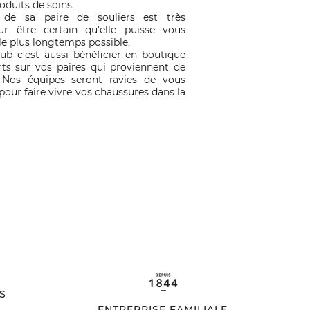
duits de soins.
 de sa paire de souliers est très
r être certain qu'elle puisse vous
e plus longtemps possible.
lub c'est aussi bénéficier en boutique
rts sur vos paires qui proviennent de
 Nos équipes seront ravies de vous
ur faire vivre vos chaussures dans la
S
ENTREPRISE FAMILIALE