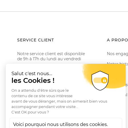
SERVICE CLIENT
A PROPO
Notre service client est disponible
Nos enga
de 9h à 17h du lundi au vendredi
Notre hist
Email serviceclient@manbow.fr
Téléphone
01 78 35 10 20
Le Club
Conditions générales des promotions
Nos marq
Conditions générales de vente
Le Journal
Questions fréquentes
Livraisons et Retours
RGPD