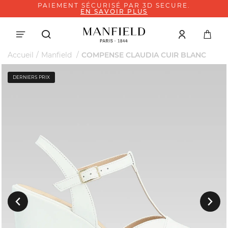
PAIEMENT SÉCURISÉ PAR 3D SECURE.
EN SAVOIR PLUS
Accueil
Manfield
COMPENSE CLAUDIA CUIR BLANC
DERNIERS PRIX
Suivant
Précedent