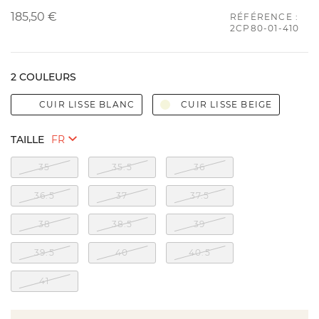
185,50 €
RÉFÉRENCE :
2CP80-01-410
2 COULEURS
CUIR LISSE BLANC
CUIR LISSE BEIGE
TAILLE
35
35.5
36
36.5
37
37.5
38
38.5
39
39.5
40
40.5
41