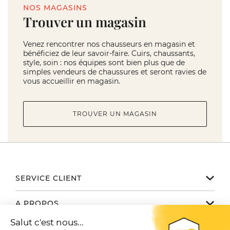
NOS MAGASINS
Trouver un magasin
Venez rencontrer nos chausseurs en magasin et
bénéficiez de leur savoir-faire. Cuirs, chaussants,
style, soin : nos équipes sont bien plus que de
simples vendeurs de chaussures et seront ravies de
vous accueillir en magasin.
TROUVER UN MAGASIN
SERVICE CLIENT
Notre service client est disponible
A PROPOS
de 9h à 17h du lundi au vendredi
Email serviceclient@manbow.fr
Nos engagements
NOUS TROUVER / CONTACTER