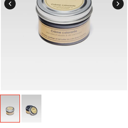
Suivant
Précedent