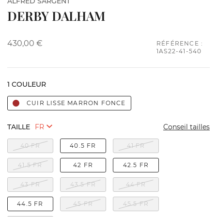
ALFRED SARGENT
DERBY DALHAM
430,00 €
RÉFÉRENCE :
1AS22-41-540
1 COULEUR
CUIR LISSE MARRON FONCE
TAILLE
Conseil tailles
40 FR
40.5 FR
41 FR
41.5 FR
42 FR
42.5 FR
43 FR
43.5 FR
44 FR
44.5 FR
45 FR
45.5 FR