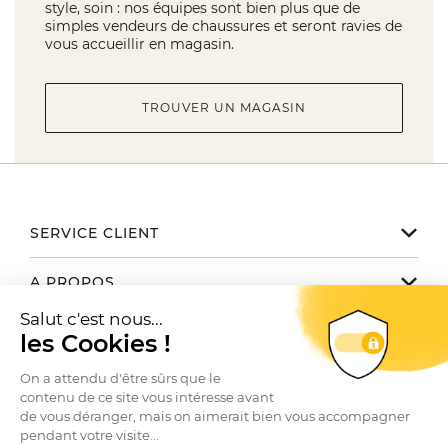
style, soin : nos équipes sont bien plus que de
simples vendeurs de chaussures et seront ravies de
vous accueillir en magasin.
TROUVER UN MAGASIN
SERVICE CLIENT
Notre service client est disponible
A PROPOS
de 9h à 17h du lundi au vendredi
Email serviceclient@manbow.fr
Nos engagements
NOUS TROUVER / CONTACTER
Téléphone
01 78 35 10 20
Notre histoire
Toutes nos boutiques
Conditions générales des promotions
Le Club
SUIVEZ-NOUS
Contactez-nous
Conditions générales de vente
Nos marques