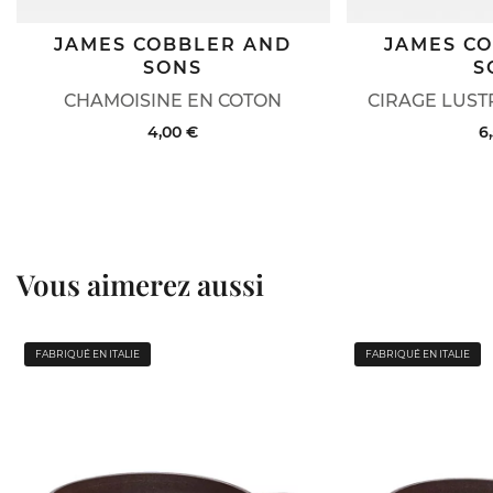
JAMES COBBLER AND
JAMES C
SONS
S
CHAMOISINE EN COTON
CIRAGE LUST
4,00 €
6
Vous aimerez aussi
FABRIQUÉ EN ITALIE
FABRIQUÉ EN ITALIE