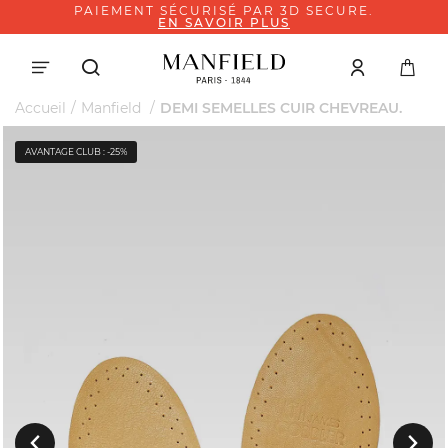
PAIEMENT SÉCURISÉ PAR 3D SECURE.
EN SAVOIR PLUS
Accueil
Manfield
DEMI SEMELLES CUIR CHEVREAU.
AVANTAGE CLUB : -25%
Suivant