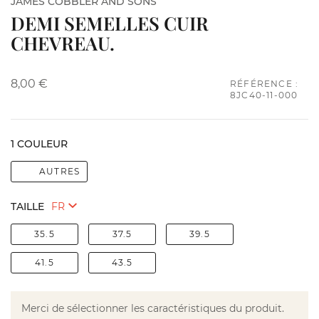
JAMES COBBLER AND SONS
DEMI SEMELLES CUIR
CHEVREAU.
8,00 €
RÉFÉRENCE :
8JC40-11-000
1 COULEUR
AUTRES
TAILLE
35.5
37.5
39.5
41.5
43.5
Merci de sélectionner les caractéristiques du produit.