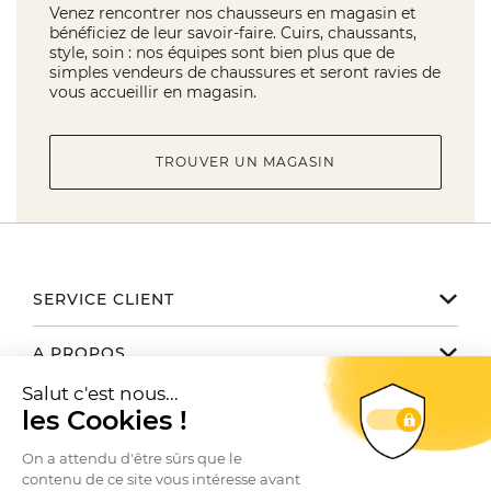
Venez rencontrer nos chausseurs en magasin et
bénéficiez de leur savoir-faire. Cuirs, chaussants,
style, soin : nos équipes sont bien plus que de
simples vendeurs de chaussures et seront ravies de
vous accueillir en magasin.
TROUVER UN MAGASIN
SERVICE CLIENT
Notre service client est disponible
A PROPOS
de 9h à 17h du lundi au vendredi
Email serviceclient@manbow.fr
Nos engagements
NOUS TROUVER / CONTACTER
Téléphone
01 78 35 10 20
Notre histoire
Toutes nos boutiques
Conditions générales des promotions
Le Club
SUIVEZ-NOUS