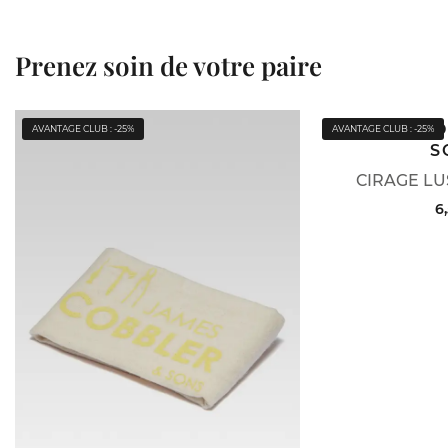
Prenez soin de votre paire
JAMES C
AVANTAGE CLUB : -25%
AVANTAGE CLUB : -25%
S
CIRAGE LU
6