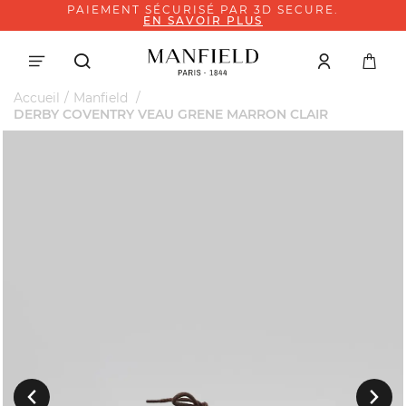
PAIEMENT SÉCURISÉ PAR 3D SECURE.
EN SAVOIR PLUS
Accueil
Manfield
DERBY COVENTRY VEAU GRENE MARRON CLAIR
Suivant
Précedent