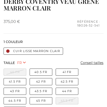
DERBY COVENTRY VEAU GRENE
MARRON CLAIR
375,00 €
RÉFÉRENCE :
1BO26-52-541
1 COULEUR
CUIR LISSE MARRON CLAIR
TAILLE
Conseil tailles
40 FR
40.5 FR
41 FR
41.5 FR
42 FR
42.5 FR
43 FR
43.5 FR
44 FR
44.5 FR
45 FR
45.5 FR