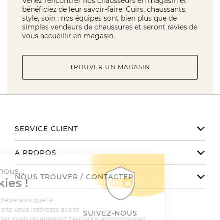
Venez rencontrer nos chausseurs en magasin et
bénéficiez de leur savoir-faire. Cuirs, chaussants,
style, soin : nos équipes sont bien plus que de
simples vendeurs de chaussures et seront ravies de
vous accueillir en magasin.
TROUVER UN MAGASIN
SERVICE CLIENT
Notre service client est disponible
A PROPOS
de 9h à 17h du lundi au vendredi
Email serviceclient@manbow.fr
Nos engagements
NOUS TROUVER / CONTACTER
Téléphone
01 78 35 10 20
Notre histoire
Toutes nos boutiques
Conditions générales des promotions
Le Club
SUIVEZ-NOUS
Contactez-nous
Conditions générales de vente