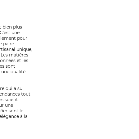
t bien plus
C'est une
ialement pour
e paire
rtisanal unique,
 Les matières
onnées et les
les sont
 une qualité
re qui a su
tendances tout
es soient
ur une
añer sont le
 élégance à la