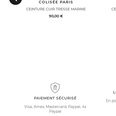
Précédent
COLISÉE PARIS
FA
C
CEINTURE CUIR TRESSE MARINE
CE
90,00 €
IL
ACHAT RAPIDE
VOIR LE DÉTAIL
ACH
L
PAIEMENT SÉCURISÉ
En po
Visa, Amex, Mastercard, Paypal, 4x
Paypal