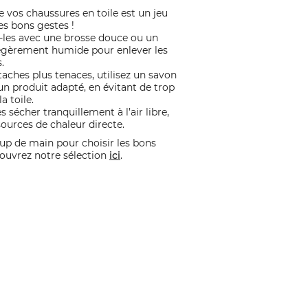
e vos chaussures en toile est un jeu
es bons gestes !
-les avec une brosse douce ou un
légèrement humide pour enlever les
.
taches plus tenaces, utilisez un savon
n produit adapté, en évitant de trop
a toile.
es sécher tranquillement à l’air libre,
sources de chaleur directe.
up de main pour choisir les bons
ouvrez notre sélection
ici
.