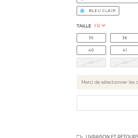
BLEU CLAIR
TAILLE
35
36
40
41
45
46
Merci de sélectionner les 
LIVRAISON ET RETOUR