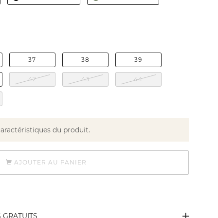
37
38
39
42
43
44
caractéristiques du produit.
AJOUTER AU PANIER
S GRATUITS