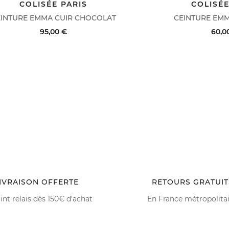
COLISÉE PARIS
COLISÉE
BRIQUÉ EN FRANCE
FABRIQUÉ EN FRAN
INTURE EMMA CUIR CHOCOLAT
CEINTURE EMM
95,00 €
60,0
AT RAPIDE
VOIR LE DÉTAIL
ACHAT RAPIDE
IVRAISON OFFERTE
RETOURS GRATUIT
int relais dès 150€ d'achat
En France métropolita