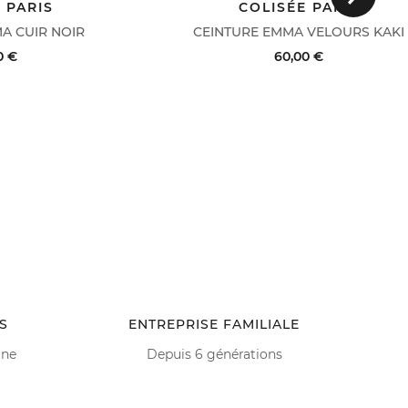
 PARIS
COLISÉE PARIS
CE
FABRIQUÉ EN FRANCE
A CUIR NOIR
CEINTURE EMMA VELOURS KAKI
0 €
60,00 €
VOIR LE DÉTAIL
ACHAT RAPIDE
VOIR LE DÉTA
S
ENTREPRISE FAMILIALE
ine
Depuis 6 générations