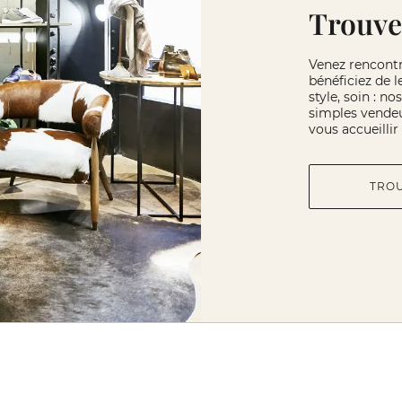
Trouve
Venez rencont
bénéficiez de l
style, soin : n
simples vendeu
vous accueilli
TRO