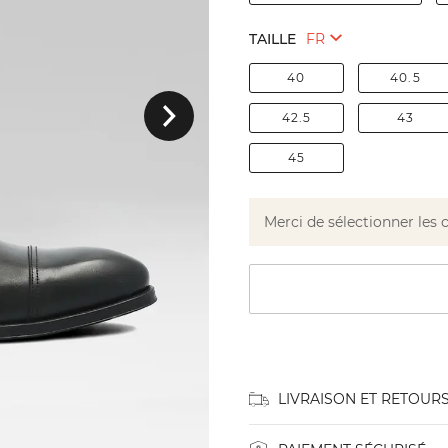
TAILLE
40
40.5
Suivant
42.5
43
45
Merci de sélectionner les 
LIVRAISON ET RETOUR