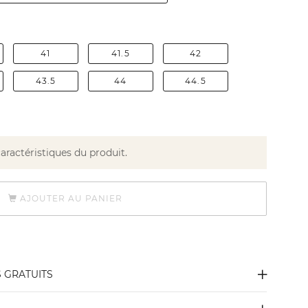
41
41.5
42
43.5
44
44.5
caractéristiques du produit.
AJOUTER AU PANIER
S GRATUITS