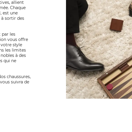
ives, allient
umée. Chaque
l, est une
 à sortir des
 par les
tion vous offre
votre style
s les limites
 nobles à des
es qui ne
 Nos chaussures,
 vous suivra de