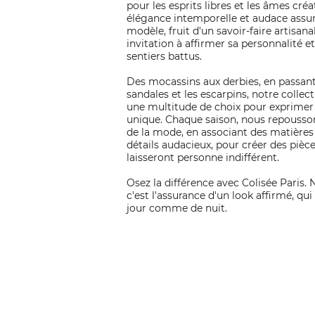
pour les esprits libres et les âmes créat
élégance intemporelle et audace ass
modèle, fruit d'un savoir-faire artisana
invitation à affirmer sa personnalité et
sentiers battus.
Des mocassins aux derbies, en passant
sandales et les escarpins, notre collec
une multitude de choix pour exprimer 
unique. Chaque saison, nous repousson
de la mode, en associant des matières
détails audacieux, pour créer des pièc
laisseront personne indifférent.
Osez la différence avec Colisée Paris.
c'est l'assurance d'un look affirmé, qui
jour comme de nuit.