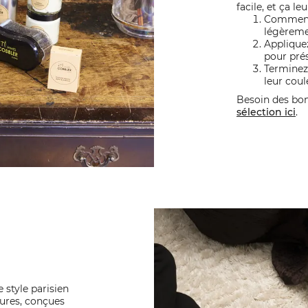
facile, et ça le
Commence
légèreme
Applique
pour prés
Terminez
leur coul
Besoin des bo
sélection ici
.
e style parisien
ures, conçues