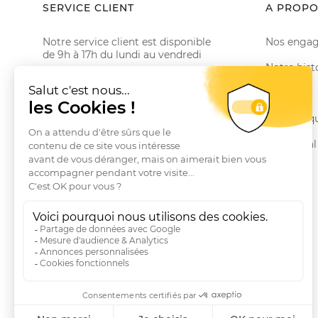
SERVICE CLIENT
A PROPO
Notre service client est disponible
Nos enga
de 9h à 17h du lundi au vendredi
Notre hist
Email serviceclient@manbow.fr
Téléphone
01 78 35 10 20
Le Club
Conditions générales des promotions
Nos marq
Conditions générales de vente
Le Journal
Questions fréquentes
Livraisons et Retours
RGPD