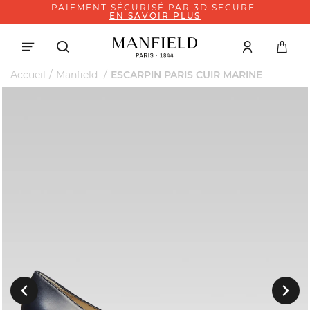
PAIEMENT SÉCURISÉ PAR 3D SECURE.
EN SAVOIR PLUS
Accueil
Manfield
ESCARPIN PARIS CUIR MARINE
Suivant
Précedent