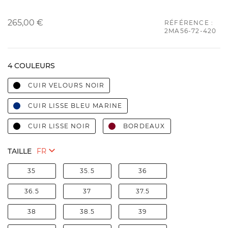
265,00 €
RÉFÉRENCE :
2MA56-72-420
4 COULEURS
CUIR VELOURS NOIR
CUIR LISSE BLEU MARINE
CUIR LISSE NOIR
BORDEAUX
TAILLE
35
35.5
36
36.5
37
37.5
38
38.5
39