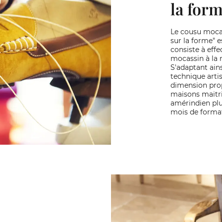
la for
Le cousu mocas
sur la forme" e
consiste à effe
mocassin à la 
S'adaptant ains
technique arti
dimension prop
maisons maitri
amérindien plur
mois de forma