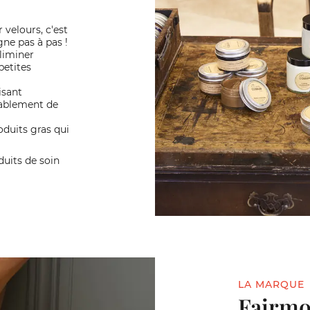
 velours, c'est
ne pas à pas !
liminer
petites
isant
rablement de
roduits gras qui
duits de soin
LA MARQUE
Fairmou