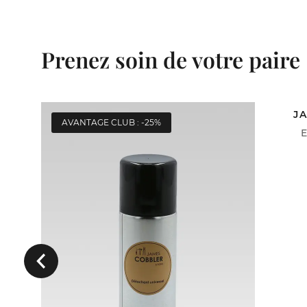
Prenez soin de votre paire
J
AVANTAGE CLUB : -25%
AVA
E
ACH
Précédent