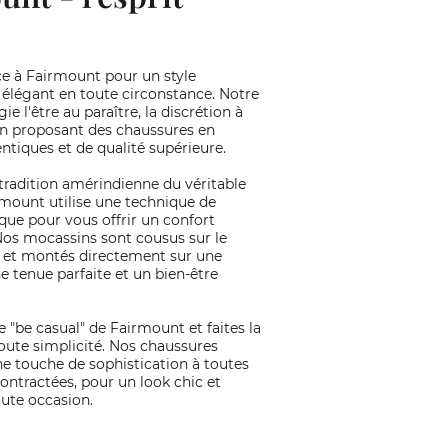
ce à Fairmount pour un style
 élégant en toute circonstance. Notre
ie l'être au paraître, la discrétion à
 en proposant des chaussures en
ntiques et de qualité supérieure.
 tradition amérindienne du véritable
mount utilise une technique de
ique pour vous offrir un confort
Nos mocassins sont cousus sur le
 et montés directement sur une
e tenue parfaite et un bien-être
e "be casual" de Fairmount et faites la
toute simplicité. Nos chaussures
e touche de sophistication à toutes
ontractées, pour un look chic et
ute occasion.