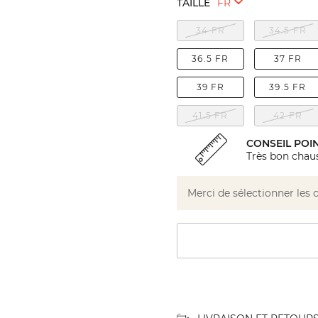
TAILLE
34 FR
34.5 FR
36.5 FR
37 FR
39 FR
39.5 FR
41.5 FR
42 FR
CONSEIL POI
Très bon chaus
Merci de sélectionner les 