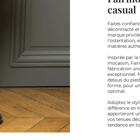
casual
Faites confian
décontracté et
marque privilég
l'ostentation,
matières authe
Inspirée par la
mocassin, Fair
fabrication un
exceptionnel. 
dessus du pied
forme, pour un
optimal.
Adoptez le styl
différence en 
apporteront un
vos tenues déc
tendance en to