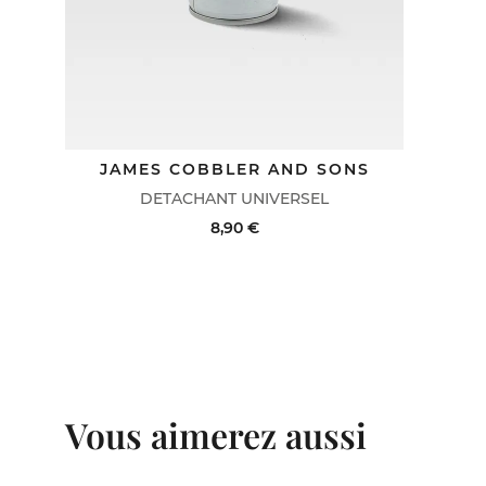
S
JAMES COBBLER AND SONS
DETACHANT UNIVERSEL
8,90 €
ACHAT RAPIDE
VOIR LE DÉTAIL
IL
Vous aimerez aussi