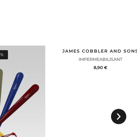
JAMES COBBLER AND SON
5%
AVANTAGE CLUB : -25%
IMPERMEABILISANT
8,90 €
ACHAT RAPIDE
VOIR LE DÉTA
Suivant