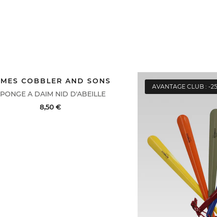
AMES COBBLER AND SONS
NTAGE CLUB : -25%
AVANTAGE CLUB : -2
PONGE A DAIM NID D'ABEILLE
8,50 €
AT RAPIDE
VOIR LE DÉTAIL