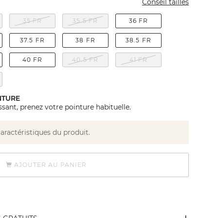
Conseil tailles
35 FR
35.5 FR
36 FR
37.5 FR
38 FR
38.5 FR
40 FR
40.5 FR
41 FR
NTURE
sant, prenez votre pointure habituelle.
caractéristiques du produit.
AJOUTER AU PANIER